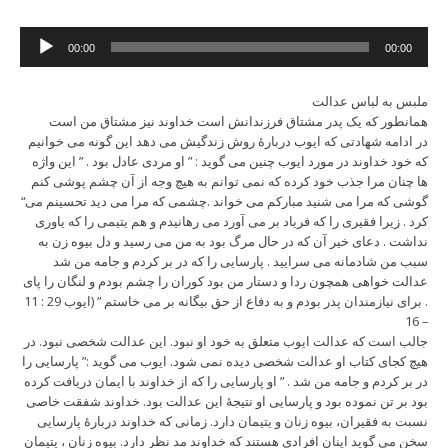
Audio
00:00
00:00
Player
ملبس به لباس عدالت
همانطور که یک پدر مشتاق فرزندانش است خداوند نیز مشتاق من است
در ادامه شهادتی که ایوب دربارۀ روش زندگیش می دهد این گونه می خوانیم
که خود خداوند در مورد ایوب چنین می گوید : ” او مردی عادل بود . ” این واژه
ها چنان مرا جذب خود کرده که نمی توانم به هیچ وجه از آن چشم پوشی کنم
“گوشی که مرا می شنید مبارکم می خواند .چشمی که مرا می دید تحسینم می
کرد . زیرا فقیری را که فریاد بر می آورد می رهانیدم و هم یتیمی را که یاوری
نداشت . دعای خیر آن که در حال مرگ بود به من می رسید و دل بیوه زن به
سبب من شادمانه می سرایید . پارسایی را که در بر کردم و جامه من شد
عدالت خواهی همچون ردا و دستار من بود کوران را چشم بودم و لنگان را پای
. برای نیازمندان پدر بودم و به دفاع از حق بیگانه بر می خاستم ” (ایوب 29 : 11
– 16
جالب است که عدالت ایوب متعلق به خود او نبود. این عدالت شخصی نبود. در
هیچ کجای کتاب او عدالت شخصی دیده نمی شود. ایوب می گوید :” پارسایی را
در بر کردم و جامه من شد . ” او پارسایی را که از خداوند با ایمان دریافت کرده
بود بر تن نموده بود و پارسایی او نتیجۀ این عدالت بود. خداوند شفقت خاصی
نسبت به فقیران، بیوه زنان و یتیمان دارد. زمانی که خداوند دربارۀ پارسایی
سخن می گوید اینان افرادی هستند که خداوند مد نظر دارد. بیوه زنان ، یتیمان