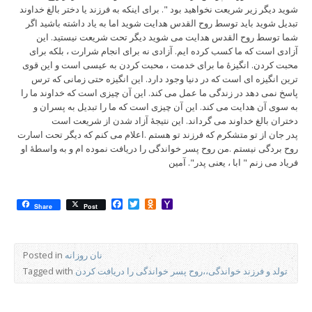
شوید دیگر زیر شریعت نخواهید بود ". برای اینکه به فرزند یا دختر بالغ خداوند
تبدیل شوید باید توسط روح القدس هدایت شوید اما به یاد داشته باشید اگر
شما توسط روح القدس هدایت می شوید دیگر تحت شریعت نیستید. این
آزادی است که ما کسب کرده ایم. آزادی نه برای انجام شرارت ، بلکه برای
محبت کردن. انگیزۀ ما برای خدمت ، محبت کردن به عیسی است و این قوی
ترین انگیزه ای است که در دنیا وجود دارد. این انگیزه حتی زمانی که ترس
پاسخ نمی دهد در زندگی ما عمل می کند. این آن چیزی است که خداوند ما را
به سوی آن هدایت می کند. این آن چیزی است که ما را تبدیل به پسران و
دختران بالغ خداوند می گرداند. این نتیجۀ آزاد شدن از شریعت است
پدر جان از تو متشکرم که فرزند تو هستم .اعلام می کنم که دیگر تحت اسارت
روح بردگی نیستم .من روح پسر خواندگی را دریافت نموده ام و به واسطۀ او
فریاد می زنم " ابا ، یعنی پدر". آمین
Facebook
Twitter
Odnoklassniki
Yahoo
Share
Post
Mail
نان روزانه
Posted in
تولد و فرزند خواندگی،،روح پسر خواندگی را دریافت کردن
Tagged with