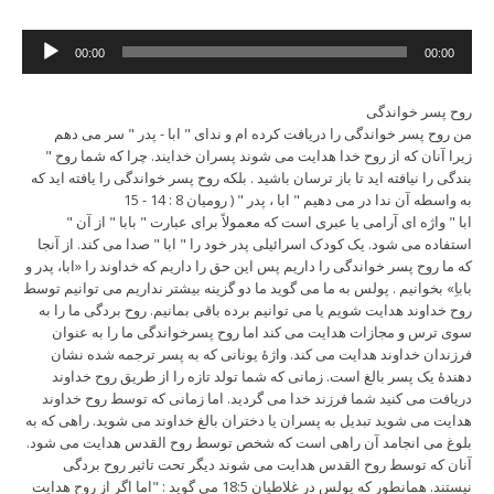
Audio
00:00
00:00
Player
روح پسر خواندگی
من روح پسر خواندگی را دریافت کرده ام و ندای " ابا - پدر " سر می دهم
" زیرا آنان که از روح خدا هدایت می شوند پسران خدایند. چرا که شما روح
بندگی را نیافته اید تا باز ترسان باشید . بلکه روح پسر خواندگی را یافته اید که
به واسطه آن ندا در می دهیم " ابا ، پدر " ( رومیان 8 : 14 - 15
" ابا " واژه ای آرامی یا عبری است که معمولاً برای عبارت " بابا " از آن
استفاده می شود. یک کودک اسرائیلی پدر خود را " ابا " صدا می کند. از آنجا
که ما روح پسر خواندگی را داریم پس این حق را داریم که خداوند را «ابا، پدر و
باباِ» بخوانیم . پولس به ما می گوید ما دو گزینه بیشتر نداریم می توانیم توسط
روح خداوند هدایت شویم یا می توانیم برده باقی بمانیم. روح بردگی ما را به
سوی ترس و مجازات هدایت می کند اما روح پسرخواندگی ما را به عنوان
فرزندان خداوند هدایت می کند. واژۀ یونانی که به پسر ترجمه شده نشان
دهندۀ یک پسر بالغ است. زمانی که شما تولد تازه را از طریق روح خداوند
دریافت می کنید شما فرزند خدا می گردید. اما زمانی که توسط روح خداوند
هدایت می شوید تبدیل به پسران یا دختران بالغ خداوند می شوید. راهی که به
بلوغ می انجامد آن راهی است که شخص توسط روح القدس هدایت می شود.
آنان که توسط روح القدس هدایت می شوند دیگر تحت تاثیر روح بردگی
نیستند. همانطور که پولس در غلاطیان 18:5 می گوید : "اما اگر از روح هدایت