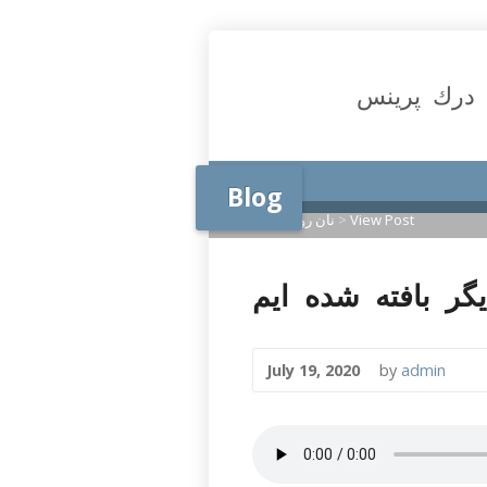
درك پرينس
Blog
View Post
>
نان روزانه
>
Home
July 19, 2020
by
admin