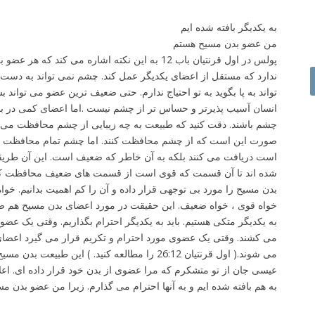
به یکدیگر بافته شده ایم
من عضو بدن مسیح هستم
پولس در اول قرنتیان باب 12 به این نکته اشاره می 
ندارد که مستقل از اعضای یکدیگر عمل کند. چشم نمی تواند به دست بگ
تواند به پا بگوید به تو احتیاج ندارم. حتی ضعیف ترین عضو می تواند 
انسان آسیب پذیرتر و حساس تر از چشم نیست .اما اعضای کمی در بدن
چشم باشند. دقت کنید که طبیعت به چه زیبایی از چشم محافظت می کن
صورت این است که از چشم محافظت کنند. اما چشم تمام محافظت و ا
است دریافت می کنند بلکه به آن خاطر که ضعیف است. این آن طریق
شده اند تا آن قسمت که قوی است از قسمت های ضعیف محافظت کند. 
بدن مسیح را مورد بی توجهی قرار داده و آن را کم اهمیت بدانیم. خ
خواه قوی ، خواه ضعیف. این حقیقت در مورد اعضای بدن مسیح هم صادق
به یکدیگر متکی هستیم. باید به یکدیگر احترام بگذاریم. وقتی یک عض
می کشند. وقتی یک عضوی مورد احترام و تکریم قرار می گیرد اعضای د
می شوند.( اول قرنتیان 26:12 را مطالعه کنید. ) این طبیعت بدن مسیح است. یعنی کلیسا
عیسی جان از تو متشکرم که مرا عضوی از بدن خود قرار داده ای. اعلا
به هم بافته شده ایم و به آنها احترام می گذارم. زیرا من عضو بدن م