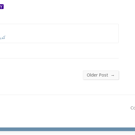
ok
ter
dnoklassniki
Yahoo
Mail
کدی
→
Older Post