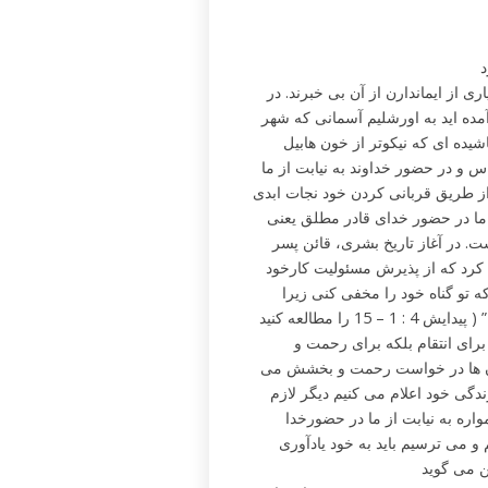
د
از ایماندارن از آن بی خبرند. در
ون نزدیک آمده اید به اورشلیم آسمانی که شهر
ده ای که نیکوتر از خون هابیل
و در حضور خداوند به نیابت از ما
از طریق قربانی کردن خود نجات ابدی
 ما در حضور خدای قادر مطلق یعنی
. در آغاز تاریخ بشری، قائن پسر
ی کرد که از پذیرش مسئولیت کارخود
که تو گناه خود را مخفی کنی زیرا
خون برادرت از زمین نزد من فریاد بر می آورد تا انتقامش را بگیرم . ” ( پیدایش 4 : 1 – 15 را مطالعه کنید
برای انتقام بلکه برای رحمت و
نسان ها در خواست رحمت و بخشش می
دگی خود اعلام می کنیم دیگر لازم
واره به نیابت از ما در حضورخدا
 می ترسیم باید به خود یادآوری
ن می گوید