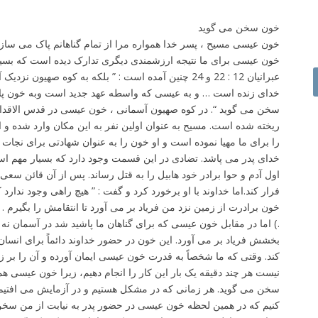
خون سخن می گوید
خون عیسی مسیح ، پسر خدا همواره مرا از تمام گناهانم پاک می ساز
خون عیسی برای ما نتیجه ارزشمندی دیگری تدارک دیده است که بسیاری 
عبرانیان 12 : 22 و 24 چنین آمده است : ” بلکه به کوه صهی
خدای زنده است … و به عیسی که واسطه عهد جدید است وبه خون پاشی
سخن می گوید “. در کوه صهیون آسمانی ، خون عیسی در قدس الاقداس 
ریخته شده است. مسیح به عنوان اولین نفر به این مکان وارد شده و 
را برای ما مهیا نموده است و او خون را به عنوان شهادتی برای نجات
خدای پدر می پاشد. تضادی در این قسمت وجود دارد که بسیار مهم است
اول آدم و حوا برادر خود هابیل را به قتل رساند. پس از آن قائن سع
فرار کند.اما خداوند با او برخورد کرد و گفت : ” هیچ راهی وجود ندارد 
.) اما در مقابل خون عیسی که برای گناهان ما پاشید شد در آسمان نه 
بخشش فریاد بر می آورد. این خون در حضور خداوند دائماً برای ا
کند. وقتی که ما شخصاً به قدرت خون عیسی ایمان آورده و آن را بر زن
نیست هر چند دقیقه یک بار این کار را انجام دهیم، زیرا خون عیسی هم
سخن می گوید. هر زمانی که در مشکل هستیم و در آزمایش می افتیم و
کنیم که در همین لحظه خون عیسی در حضور پدر به نیابت از من سخ