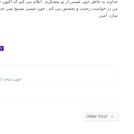
خداوند به خاطر خون عیسی از تو متشکرم . اعلام می کنم که اکنون خ
من در خواست رحمت و بخشش می کند . خون عیسی مسیح پسر خدا همو
سازد. آمین
ok
ter
dnoklassniki
Yahoo
Mail
خون،نتیجه ار
→
Older Post