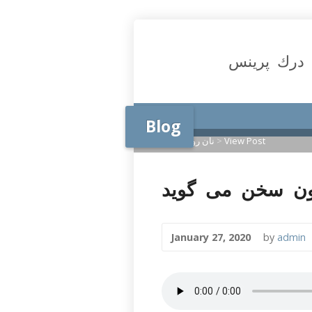
درك پرينس
Blog
View Post
>
نان روزانه
>
Home
January 27, 2020
by
admin