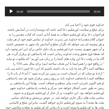
Audio
00:00
00:00
Player
خداوند قوم خود را احیا می کند
برای صلح و سلامت اورشلیم دعا کنید باشد که دوستدارانت در آسایش باشند
فراخوان دعا برای اورشلیم خطاب به همۀ آنانی است که کتاب مقدس را به
عنوان کلام مقتدرانۀ خداوند می پذیرند. خداوند از تمامی قوم خود از هر ملت
و هر پیشینه ای می خواهد که نگران صلح و آسایش یک شهر به خصوص باشند
و آن شهر شهری نیست جزء اورشلیم. و یک دلیل خاص برای این امر وجود دارد
که نقطۀ اوج تحقق وعده خداوند زمانی است که پادشاهی او برقرار گردد. هر
گاه ما در وقت دعا این واژه های آشنا را بر زبان می آوریم ” که ملکوت تو بیاید
” در واقع خود را همراستا با این هدف ساخته ایم.( برای مثال متی 10:6 را
مطالعه کنید.) اگر چه ما باید به یاد داشته باشیم که این دعا چنین ادامه می یابد
” ارادۀ تو چنان که در آسمان است بر زمین نیز کرده شود ” ( آیه 6 از باب 6 را
مطالعه کنید.) پادشاهی خداوند باید بر روی زمین برقرار شود هر چند پادشاهی
او هم اکنون نامرئی است ولی منظم و شفاف است. نهایتا این پادشاهی بر
زمین به طور عینی آشکار خواهد شد. مرکز و پایتخت پادشاهی خداوند شهر
اورشلیم خواهد بود. این حکومت پر از عدل از اورشلیم شروع و به سوی
تمامی ملت های دیگر جاری خواهد شد. در عوض پرستش و هدایای تمامی
ملت ها مجدداً به سوی اورشلیم جاری خواهد گشت. بنابراین صلح و کامیابی
ملت ها به اورشلیم وابسته است و تا زمانی که اورشلیم به صلح و سلامتی خود