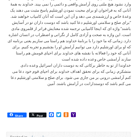
وارد نشود هیچ ملتی روی آرامش واقعی و دائمی را نمی بیند. خداوند به همۀ
آنانی که به فراخوان او برای محبت نمودن اورشلیم پاسخ مثبت می دهند یک
وعدۀ خاص و ارزشمندی می دهد و آن این است که آنان کامیاب خواهند شد.
“برای صلح و سلامتی اورشلیم دعا کنید باشد که دوست داران تو در آسایش
باشند” واژه ای که اینجا کامیابی ترجمه شده معنایش فراتر از قلمروی مادی
است. این واژه به صحت و آزادی کامل از نگرانی و اضطراب در انسان اشاره
دارد. زمانی که ما خود را با برنامۀ خداوند هم راستا می سازیم یعنی برنامه ای
که او برای اورشلیم دارد می توانیم آرامش او را بچشیم و تجربه کنیم. برای
آنانی که خود را فعالانه با نقشه های خداوند برای احیای قومش هم راستا
سازند آرامشی خاص وعده داده شده است
خداوندا از تو به خاطر برکاتی که به دوست داران اسرائیل وعده دادی
متشکرم. زمانی که برای تحقق اهداف خداوند برای احیای قوم خود دعا می
کنم آرامشی درونی بر من جاری می شود. برای صلح و سلامتی اورشلیم دعا
می کنم باشد که دوستدارانت در آرامش باشند. آمین
Facebook
Twitter
Odnoklassniki
Yahoo
Share
Post
Mail