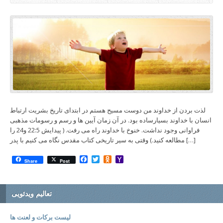
لذت بردن از خداوند من دوست مسیح هستم در ابتدای تاریخ بشریت ارتباط
انسان با خداوند بسیارساده بود. در آن زمان آیین ها و رسم و رسومات مذهبی
فراوانی وجود نداشت. خنوخ با خداوند راه می رفت. ( پیدایش 22:5 و24 را
مطالعه کنید.) وقتی به سیر تاریخی کتاب مقدس نگاه می کنیم با پدر […]
Facebook
Twitter
Odnoklassniki
Yahoo
Share
Post
Mail
تعالیم ویدئویی
لیست برکات و لعنت ها