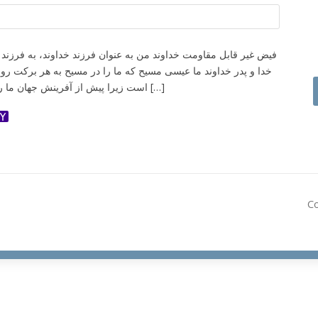
فیض غیر قابل مقاومت خداوند من به عنوان فرزند خداوند، به فرزند خ
خدا و پدر خداوند ما عیسی مسیح که ما را در مسیح به هر برکت رو
است زیرا پیش از آفرینش جهان ما را در وی برگزید تا در حضورش مقدس […]
ok
ter
dnoklassniki
Yahoo
Mail