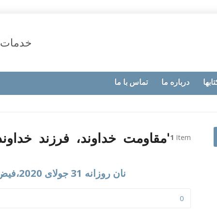
خدمات 
تابها
درباره ما
تماس با ما
Posts tagged with ‘مقاومت خداوند، فرزند خداوند’
1
Item
نان روزانه 31 جولای 2020،فیض غیر قابل مقاومت خداوند
0