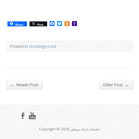
Facebook
Twitter
Odnoklassniki
Yahoo
Share
Post
Mail
Posted in
Uncategorized
←
→
Newer Post
Older Post
Copyright © 2026 خدمات درك پرينس.