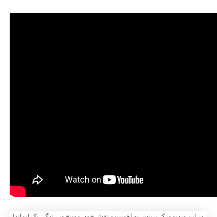
در این ویدیو درک پرینس به اهمیت و نقش خون مسیح در زندگی یک ایماندار