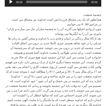
00:00
00:00
Player
چشمۀ شفقت
همانطور که یک پدر مشتاق فرزندانش است خداوند نیز مشتاق من است
در مزامیر 84 : 6 می خوانیم
“چون از وادی اشکها می گذرند آن را به چشمه ساران بدل می سازند و باران
پاییزی نیز آن را به آبگیرها می پوشاند
بعد از 60 سال زندگی در ایمان و قدم زدن با خداوند و سخن گفتن به زبان ها
تبدیلی را در خود شاهد هستم. چیزی کاملا جدید در درون من اتفاق افتاده
است. چشمه ای جدید در درون من می جوشد. چشمه ای که سرچشمۀ آن
شفقت است. برای مدتی طولانی با محبت خداوند آشنا هستم و همیشه
خانواده ام را محبت می کنم. اما این چشمه شبیه هیچ چیزی که حالا تجربه
کردم نیست. این چشمه منشا دیگری خارج از درک پرینس دارد. تازه می فهمم
وقتی کتاب مقدس می گوید عیسی از روی شفقت کاری را انجام می دهد یعنی
چه ؟ ( برای مثال متی 9 : 36 و مرقس 41:1 را مطالعه کنید. ) متوجه شده ام که
خداوند شفقت خود را در من جاری ساخته و من چنین دعا کردم : ” خداوندا
اجازه نده که این چشمه در من خشک و کم آب شود ” خود خداوند است که
تصمیم می گیرد چه وقت باید این چشمه بجوشد و زمانی که چشمۀ شفقت در
درون من می جوشد باعث جذب مردم می گردد. آنان نمی دانند چرا جذب من
می شوند. آنان چیزی احساس می کنند که سالها انتظار آن را کشیده اند.
ایمان دارم که خداوند منتظر است که ما یکدیگر را با محبت الهی محبت کنیم.
خداوند کار دیگری نیز در من شروع کرده است. او در قلب من توجه ما فوق