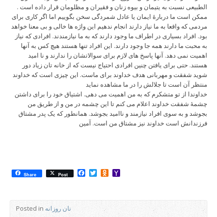
الطبیعی نسبت به یتیمان و بیوه زنان و فقیران و مظلومان قرار داده است .
ممکن است ما دربارۀ ایمان یا عادل شمردگی سخن بگوییم اما اگر کاری برای
مردمی که واقعا به ما نیاز دارند انجام ندهیم این واژه ها خالی و بی معنا خواهد
بود. افراد بسیاری در اطراف ما وجود دارند که به ما نیازمندند. افرادی که نیاز
به محبت ما دارند همه جا وجود دارند. این افراد تنها هستند هیچ کس به آنها
اهمیت نمی دهد. آنها پاسخ های لازم برای سوالاتشان را ندارند و نا امید
هستند. حتی برای یافتن چنین افرادی احتیاج نیست که از خانه تان زیاد دور
شوید شفقت و مهربانی هدف خداوند برای ماست. این چیزی است که خداوند
منتظر آن است تا جلالش را در ما مشاهده نماید
خداوندا از تو متشکرم که به من اهمیت می دهی. اشتیاق خود را برای داشتن
چشمۀ شفقت خداوند اعلام می کنم تا این چشمه در من و از طریق من
بجوشد و به سوی افراد نیازمند و ناامید بجوشد. همانطور که یک پدر مشتاق
فرزندانش است خداوند نیز مشتاق من است. آمین
Facebook
Twitter
Odnoklassniki
Yahoo
Share
Post
Mail
نان روزانه
Posted in