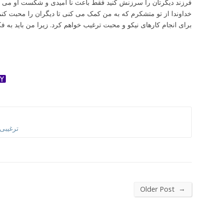
فرزند دیگرتان را سرزنش کنید فقط باعث نا امیدی و شکست او می 
خداوندا از تو متشکرم که به من کمک می کنی تا دیگران را محبت کنم
برای انجام کارهای نیکو و محبت ترغیب خواهم کرد. زیرا من باید به ف
ok
ter
dnoklassniki
Yahoo
Mail
ترغیبی
→
Older Post