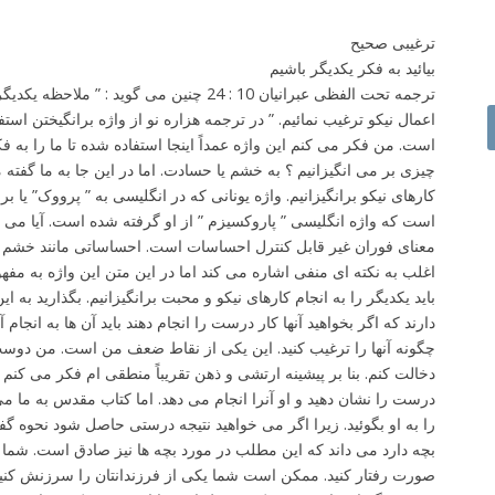
ترغیبی صحیح
بیائید به فکر یکدیگر باشیم
ترجمه تحت الفظی عبرانیان 10 : 24 چنین می گوید : 
اعمال نیکو ترغیب نمائیم. ” در ترجمه هزاره نو از واژه برانگیختن است
است. من فکر می کنم این واژه عمداً اینجا استفاده شده تا ما را به فکر 
چیزی بر می انگیزانیم ؟ به خشم یا حسادت. اما در این جا به ما گفته
کارهای نیکو برانگیزانیم. واژه یونانی که در انگلیسی به ” پرووک” یا 
است که واژه انگلیسی ” پاروکسیزم ” از او گرفته شده است. آیا می د
معنای فوران غیر قابل کنترل احساسات است. احساساتی مانند خشم و 
اغلب به نکته ای منفی اشاره می کند اما در این متن این واژه به مفهو
باید یکدیگر را به انجام کارهای نیکو و محبت برانگیزانیم. بگذارید به 
دارند که اگر بخواهید آنها کار درست را انجام دهند باید آن ها به انجام آ
چگونه آنها را ترغیب کنید. این یکی از نقاط ضعف من است. من دو
دخالت کنم. بنا بر پیشینه ارتشی و ذهن تقریباً منطقی ام فکر می کن
درست را نشان دهید و او آنرا انجام می دهد. اما کتاب مقدس به ما م
را به او بگوئید. زیرا اگر می خواهید نتیجه درستی حاصل شود نحوه گفت
بچه دارد می داند که این مطلب در مورد بچه ها نیز صادق است. شما نم
صورت رفتار کنید. ممکن است شما یکی از فرزندانتان را سرزنش کنید ت