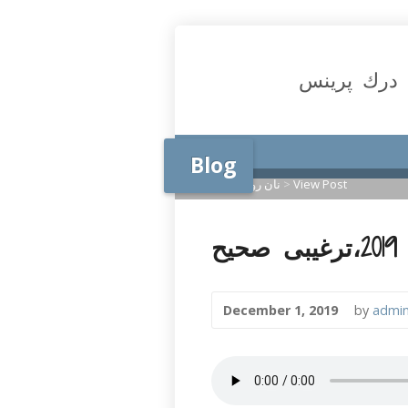
درك پرينس
Blog
View Post
>
نان روزانه
>
Home
December 1, 2019
by
admi