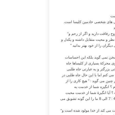
ست
لبی های شخصی خادمین کلیسا است.
“پس اگر در مسیح دلگرمید اگر محبت او مایه تسلی شماست اگر در روح رفاقت دارید و اگر از رحم و
 نظر و محبت متقابل داشته و یکدل و
دیگران را از خود بهتر بدانید ”
سخن نمی گوید بلکه این احساسات
وی محرکۀ بسیاری از کلیساها جاه
 بزرگتر و به عبارتی جاه طلبی
می کنم اما با این حال جاه طلبی در
ین می گوید : ” هیچ کاری را از
م ؟ انگیزه شما از خدمت به
 ؟ آیا انگیزۀ شما از خدمت محبت
خداوند است ؟ آیا از روی شفقت کاری را انجام می دهید ؟ اول یوحنا 4 : 7 الی 8 ما را این گونه تشویق می
“ای عزیزان یکدیگر را محبت کنیم زیرا محبت از خداست و هر که محبت می کند از خدا مولود شده است و