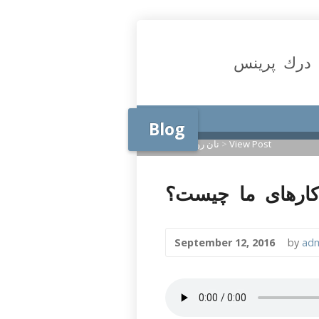
درك پرينس
Blog
View Post
>
نان روزانه
>
Home
September 12, 2016
by
ad