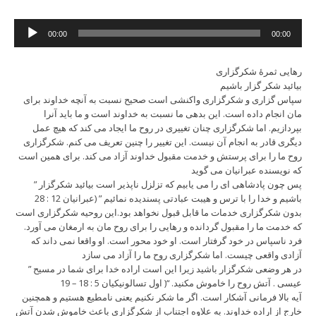
Audio
00:00
00:00
Player
رهایی ثمرۀ شکرگزاری
بیائید شکر گزار باشیم
سپاس گزاری و شکرگزاری واکنشی است صحیح نسبت به آنچه خداوند برای
مان انجام داده است. این بدهی ما نسبت به خداوند است و ما باید آنرا
بپردازیم. اما شکرگزاری چنان تغییری در روح ما ایجاد می کند که هیچ عمل
دیگری قادر به انجام آن نیست. این تغییر را چنین تعریف می کنم. شکرگزاری
روح ما را برای پرستش و خدمت مقبول خداوند آزاد می کند. برای همین است
که نویسنده عبرانیان می گوید
” پس چون پادشاهی ای را می یابیم که تزلزل ناپذیر است بیائید شکرگزار
باشیم و خدا را با ترس و هیبت عبادتی پسندیده نمائیم ” (عبرانیان 12 : 28
بدون شکرگزاری خدمات ما قابل قبول نخواهد بود.این روحیه شکرگزاری است
که خدمت ما را مقبول گردانده و رهایی را برای روح مان به ارمغان می آورد.
فرد ناسپاس در خود گرفتار است. او خود محور است. او واقعا نمی داند که
آزادی واقعی چیست. اما شکرگزاری روح ما را آزاد می سازد
” در هر وضعی شکرگزار باشید زیرا این است اراده خدا برای شما در مسیح
عیسی . آتش روح را خاموش مکنید. “( اول تسالونیکیان 5 : 18 – 19
آیه بالا فرمانی آشکار است. اگر ما شکر نکنیم یعنی نامطیع هستیم و همچنین
خارج از اراده خداوند. به علاوه اجتناب از شکرگزاری باعث خاموش شدن آتش