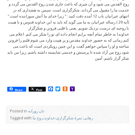
روح القدس می شود و آن چیزی که باعث جاری شدن روح القدس می گردد و
خدمت ما را مقبول می گرداند، شکرگزاری است. سپس به هشداری که در
انتهای عبرانیان باب 12 آمده دقت کنید : ” زیرا خدای ما آتش سوزاننده است ”
(آیه 29 ) رساله عبرانیان به ما می گوید که باید به این خداوند قدوس و با هیبت
با روحیه ای درست نزدیک شویم. یعنی با قلبی فروتن و شکرگزار
خداوندا به خاطر تمام آنچه برایم انجام داده ای تو را شکر می کنم. اعلام می
کنم زمانی که به حضور خداوند مقدس و پر هیبت وارد می شوم قلبم را فروتن
ساخته و او را سپاس خواهم گفت. و این چنین رویکردی است که باعث می
شود روح من آزاد شده تا پرستش و خدمتی شایسته داشته باشم. زیرا من باید
شکر گزار باشم. آمین
Facebook
Twitter
Odnoklassniki
Yahoo
Share
Post
Mail
نان روزانه
Posted in
رهایی ثمرۀ شکرگزاری،خداوند،روح ما
Tagged with