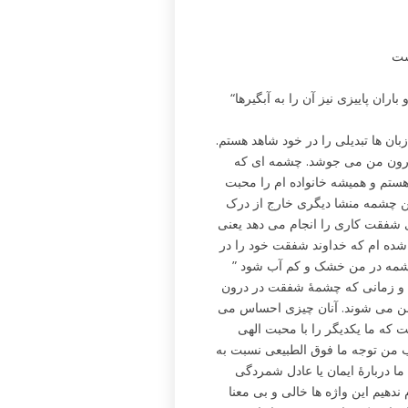
ست
“چون از وادی اشکها می گذرند آن را به چشمه ساران بدل می سازند و باران پاییزی نیز آن را به آبگیرها
ه زبان ها تبدیلی را در خود شاهد هستم.
 درون من می جوشد. چشمه ای که
تم و همیشه خانواده ام را محبت
ین چشمه منشا دیگری خارج از درک
 شفقت کاری را انجام می دهد یعنی
 را مطالعه کنید. ) متوجه شده ام که خداوند شفقت خود را در
 چشمه در من خشک و کم آب شود ”
 و زمانی که چشمۀ شفقت در درون
من می شوند. آنان چیزی احساس می
ست که ما یکدیگر را با محبت الهی
ب من توجه ما فوق الطبیعی نسبت به
ما دربارۀ ایمان یا عادل شمردگی
 ندهیم این واژه ها خالی و بی معنا