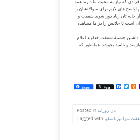
افرادی که نیاز به محبت ما دارند همه
نها پاسخ های لازم برای سوالاتشان را
از خانه تان زیاد دور شوید شفقت و
ن است تا جلالش را در ما مشاهده
ی داشتن چشمۀ شفقت خداوند اعلام
مند و ناامید بجوشد. همانطور که
Facebo
Twit
O
Share
Post
نان روزانه
Posted in
قت،مزامیر،اشکها
Tagged with