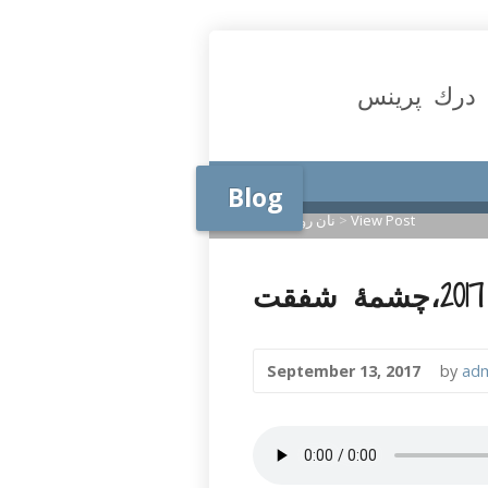
درك پرينس
Blog
View Post
>
نان روزانه
>
Home
September 13, 2017
by
ad