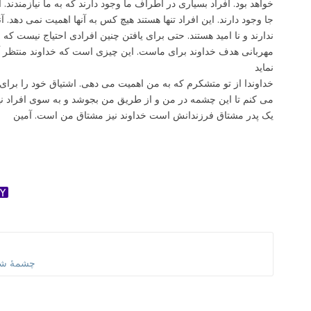
خواهد بود. افراد بسیاری در اطراف ما وجود دارند که به ما نیازمندند. 
جا وجود دارند. این افراد تنها هستند هیچ کس به آنها اهمیت نمی دهد. آ
ندارند و نا امید هستند. حتی برای یافتن چنین افرادی احتیاج نیست که 
مهربانی هدف خداوند برای ماست. این چیزی است که خداوند منتظر آ
نماید
خداوندا از تو متشکرم که به من اهمیت می دهی. اشتیاق خود را برا
می کنم تا این چشمه در من و از طریق من بجوشد و به سوی افراد نیاز
یک پدر مشتاق فرزندانش است خداوند نیز مشتاق من است. آمین
ok
ter
dnoklassniki
Yahoo
Mail
چشمۀ شف