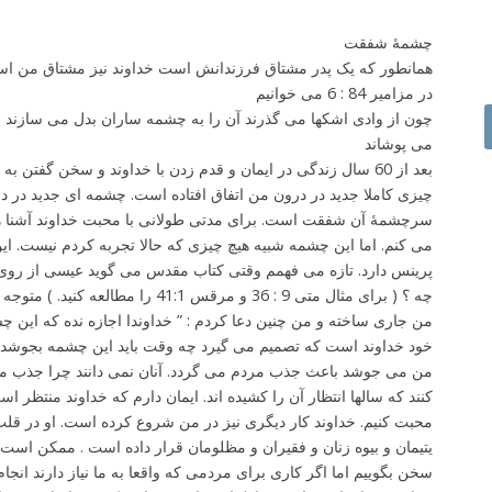
چشمۀ شفقت
همانطور که یک پدر مشتاق فرزندانش است خداوند نیز مشتاق من ا
در مزامیر 84 : 6 می خوانیم
می پوشاند
بعد از 60 سال زندگی در ایمان و قدم زدن با خداوند و سخن گفتن ب
چیزی کاملا جدید در درون من اتفاق افتاده است. چشمه ای جدید در
سرچشمۀ آن شفقت است. برای مدتی طولانی با محبت خداوند آشنا هس
می کنم. اما این چشمه شبیه هیچ چیزی که حالا تجربه کردم نیست. ا
پرینس دارد. تازه می فهمم وقتی کتاب مقدس می گوید عیسی از روی
چه ؟ ( برای مثال متی 9 : 36 و مرقس 41:1
من جاری ساخته و من چنین دعا کردم : ” خداوندا اجازه نده که این
خود خداوند است که تصمیم می گیرد چه وقت باید این چشمه بجوشد
من می جوشد باعث جذب مردم می گردد. آنان نمی دانند چرا جذب 
کنند که سالها انتظار آن را کشیده اند. ایمان دارم که خداوند منتظر ا
محبت کنیم. خداوند کار دیگری نیز در من شروع کرده است. او در قل
یتیمان و بیوه زنان و فقیران و مظلومان قرار داده است . ممکن است 
سخن بگوییم اما اگر کاری برای مردمی که واقعا به ما نیاز دارند انجام