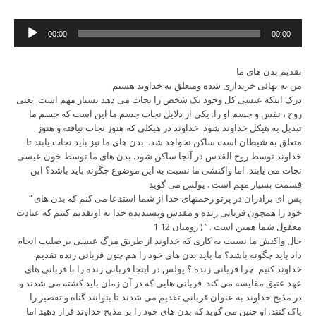
Audio
00:00
00:00
Player
تقدیم بدن های ما
من به بهائی خریداری شده ومتعلق به خداوند هستم
درک اینکه عیسی کل وجود یک شخص را نجات می دهد بسیار مهم است. یعنی
روح ، نفس و جسم او را. یکی از دلایل نجات جسم ما این است که جسم ما
تبدیل به هیکل خداوند شود. خداوند در هیکلی که هنوز نجات نیافته و هنوز
متعلق به شیطان است ساکن نخواهد شد.. بدن های ما نیز باید نجات یابند تا
خداوند توسط روح القدس در آنجا ساکن شود. بدن های ما توسط خون عیسی
نجات می یابند. اما واکنشی ما نسبت به این موضوع چگونه باید باشد؟ این
قسمت بسیار مهم است . پولس می گوید
” پس ای برادران در پرتو رحمتهای خدا از شما استدعا می کنم که بدن های
خود را همچون قربانی زنده و مقدس وپسندیده خدا به اوتقدیم کنیم که عبادت
معقول شما همین است . ” ( رومیان 1:12
حال واکنش ما نسبت به کاری که خداوند از طریق مرگ عیسی بر صلیب انجام
داد باید چگونه باشد؟ ما باید بدن های خود را هم چون قربانی زنده تقدیم
خداوند کنیم. چرا قربانی زنده ؟ پولس در اینجا قربانی زنده را با قربانی های
عهد عتیق مقایسه می کند. قربانی هایی که در آن زمان باید کشته می شدند و
در مذبح خداوند به عنوان قربانی تقدیم می شدند تا بتوانند گناه و تقصیر را
پاک کنند. او چنین می گوید که بدن های خود را بر مذبح خداوند قرار دهید اما