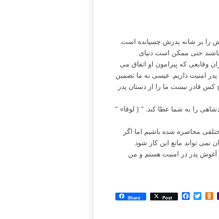
ش را بر شانه پدرش چسپانده است.
اشند حتی ممکن است دنیای
ن وقایعی که پیرامون او اتفاق می
پدر امنیت داریم. عیسی به ما تضمین
چ کس قادر نیست ما را از دستان پدر
" «ای گلۀ کوچک، ترسان مباشید، زیرا خشنودی پدر شما این است که پادشاهی را به شما عطا کند. " ( لوقا
لفی محاصره شده باشیم اما اگر
ن نمی تواند مانع این کار شود
 آغوش پدر در امنیت هستم و من
Facebo
Twit
O
Share
Post