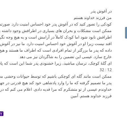
در آغوش پدر
من فرزند خداوند هستم
کودکی را تصور کنید که در آغوش پدر خود احساس امنیت دارد. صورت
ممکن است مشکلات و بحران های بسیاری در اطرافش وجود داشته ب
اطرافش نابود شود اما کودک کاملاً در آرامش است و به هیچ وجه نگرا
افتد نیست زیرا او در آغوش خود احساس امنیت دارد. ما نیز در آغوش 
داده که پدر ما بزرگتر از تمام افرادی است که اطراف ما هستند و هی
خارج سازد. عیسی این تضمین را به شاگردان نیز می دهد
12 : 32
ممکن است مانند گله ای کوچکی باشیم که توسط حیوانات وحشی مخت
پدر ما تصمیم گرفته که ما را وارد پادشاهی خود کند هیچ قدرتی در جها
خداوندم عیسی از تو متشکرم که مرا فدیه دادی. اعلام می کنم که در
فرزند خداوند هستم. آمین
ok
ter
dnoklassniki
Yahoo
Mail