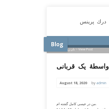
درك پرينس
Blog
View Post
>
نان روزانه
>
Home
August 18, 2020
by
admin
من در عیسی کامل گشته ام.