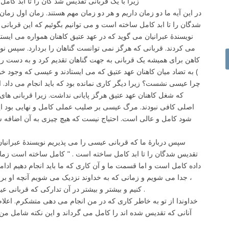
" زیرا با یک قربانی تقدیس شد گان را تا ابد کامل ساخته
در این آیه ما دو زمان داریم و هر دو زمان مهم هستند. زمان اول زم
شدگان را تا ابد کامل ساخته است و می توانیم بگوئیم که این قربانی کا
نویسندۀ عبرانیان می گوید که در عهد عتیق کاهنان همواره می ایستادن
می کردند. قربانی که هرگز نمی توانست گناهان را بردارد. سپس نوی
) به تضاد میان کاهنان عهد عتیق که می ایستادند و عیسی که وجود خو
چرا عیسی نشست؟ زیرا دیگر کاری نمانده بود که باید انجام می داد. او 
که شغل کاهنان عهد عتیق هرگز پایانی نداشت. زیرا قربانی ه
اصلی کافی نبودند. مرگ عیسی بر صلیب عملی کامل و نهایی بود ای
شود کامل و عالی است. احتیاج نیست که هیچ چیزی به آن اضافه شود
سپس دربارۀ ما که قربانی عیسی را می پذیریم نویسندۀ عبرانیان 
تقدیس شدگان را تا ابد کامل ساخته است . " کامل ساخته است زما
داده کامل است و اما قسمت ما و آن کاری که ما باید انجام دهیم ادا
، جدا می شویم و زمانی که به خداوند نزدیک می شویم آنچه او بر
کنیم و بیشتر و بیشتر در آن تدارکی که قربانی عیسی مهیا نموده است سهیم می گردیم .
خداوندا از تو به خاطر کاری که در من انجام می دهی متشکرم. اعل
آنانی که تقدیس شده اند را کامل می گرداند و این نکته شامل من