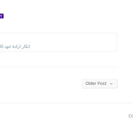
ok
ter
dnoklassniki
Yahoo
Mail
انکار ارادۀ خود،ک
→
Older Post