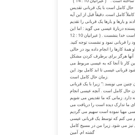
 است . " ( عبرانیان 10 : 14 )
ان حال کامل است با یک قربانی تقدیس
ملاً کامل است. دقیقاً قبل از این آیه
د و بارها و بارها یک قربانی را تقدیم
سنده دربارۀ عیسی می گوید : اما این
کاهن برای همیشه یک قربانی به جهت گناهان تقدیم کرد و به دست راست خدا بنشست . ( عبرانیان 10 : 12
د را قربانی نمود و نشست توجه کنید.
همۀ کارها را انجام داده بود در حالی
ای آنها هرگز برای برطرف کردن مشکل
ن کار تا آنجا که به عیسی مربوط می
 قربانی عیسی تا ابد کامل بود. این
زمان حال کامل است.
چنین می نویسد :" زیرا با یک قربانی
ن حال کامل است . آنچه عیسی انجام
مه دارد. زمانی که ما تقدیس می شویم
ای ما تدارک دیده است را دریافت می
ام می کنم که توسط یک قربانی عیسی
 نیز می شود. زیرا من در مسیح کامل
گشته ام. آمین