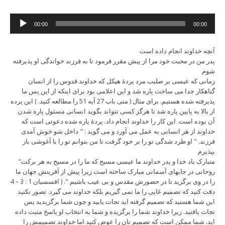
Audio
00:00
00:00
Player
آنچه خداوند انجام داده است
پدر من در محبت خود مرا از پیش مقرر فرمود تا به فرزند خواندگی او پذیرفته
شوم
زمانی که عیسی بر صلیب مرد پردۀ هیکل که خداوند قدوس را از انسان
گناهکار جدا می ساخت پاره شد و این اعلامی بود برای اینکه از این پس ما
پذیرفته شده هستیم. برای مثال ( متی باب 27 آیه 51 را مطالعه کنید. ) این پرده
از بالا به پایین پاره شد تا هرگز کسی نتواند بگوید انسانی مسئول پاره شدن
آن بوده است. این کار را خداوند انجام داد. پردۀ پاره شده دعوتی است که
خداوند از هر انسانی به عمل می آورد و می گوید : " داخل شو خوش آمدی
فرزند. " او طرد شدگی تو را بر خود گرفت تا من بتوانم تو را با آغوشی باز
بپذیرم
"متبارک باد خدا و پدر خداوند ما عیسی مسیح که ما را در مسیح به هر برکت
روحانی در جایهای آسمانی مبارک ساخته است زیرا پیش از آفرینش جهان ما
را در وی برگزید تا در حضورش مقدس و بی عیب باشیم ". ( افسسیان 1 : 3 – 4
دقت کنید که تصمیم غایی را ما نمی گیریم بلکه خداوند می گیرد. تصور نکنید
این شما هستید که تصمیم گرفته اید نجات یابید و چون شما برگزیدید پس
نجات یافتید. زیرا خداوند شما را برگزیده و شما به انتخاب او پاسخ مثبت داده
اید. شما ممکن است که تصمیم تان را عوض کنید اما خداوند تصمیمش را