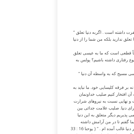
” اگر دنیا از شما نفرت دارد به یاد داشته باشید که پیش از شما از من نفرت داشته است . اگربه دنیا تعلق
علق ندارید بلکه من شما را از دنیا
باً قطعی است که ما به عیسی تعلق
 نوع رفتاری داشته باشیم؟ پولس به
” اما مباد که من هرگز به چیزی افتخار کنم جز به صلیب خداوندمان عیسی مسیح که به واسطه آن دنیا
ه بر فرقه کلیسایی خود. ما نباید به
به آن افتخار کنیم صلیب خداونمان
 و نهایی نسبت به نیروهای شرارت
ی دنیا. صلیب علامت جدائی بین
 پذیریم دیگر متعلق به این دنیا
شما گفتم تا در من آرامش داشته
باشید. در دنیا برای شما زحمت خواهد بود اما دل قوی دارید زیرا من بر دنیا غالب آمده ام . ” ( یوحنا 16 : 33