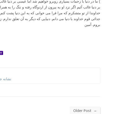
) ما در دنیا با زحمات بسیاری روبرو خواهیم شد اما عیسی بر دنیا غالب
بر دنیا غالب آئیم اگر نزد او به بیرون از اردوگاه رفته و ننگ را به همر
خداوندا از تو متشکرم که مرا فرا می خوانی که به این دنیا پشت کنم
جدائی قوم خداوند با دنیا می دانم. دنیایی که دیگر به آن تعلق ندارم. زی
بروم. آمین
ok
ter
dnoklassniki
Yahoo
Mail
نشانه ج
→
Older Post