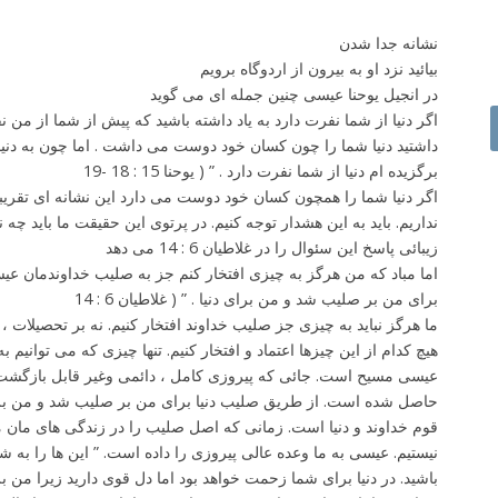
نشانه جدا شدن
بیائید نزد او به بیرون از اردوگاه برویم
در انجیل یوحنا عیسی چنین جمله ای می گوید
داشتید دنیا شما را چون کسان خود دوست می داشت . اما چون به دنیا ت
برگزیده ام دنیا از شما نفرت دارد . ” ( یوحنا 15 : 18 -19
اگر دنیا شما را همچون کسان خود دوست می دارد این نشانه ای تقری
نداریم. باید به این هشدار توجه کنیم. در پرتوی این حقیقت ما باید چه
زیبائی پاسخ این سئوال را در غلاطیان 6 : 14 می دهد
برای من بر صلیب شد و من برای دنیا . ” ( غلاطیان 6 : 14
ما هرگز نباید به چیزی جز صلیب خداوند افتخار کنیم. نه بر تحصیلات ، ن
هیچ کدام از این چیزها اعتماد و افتخار کنیم. تنها چیزی که می توانیم 
عیسی مسیح است. جائی که پیروزی کامل ، دائمی وغیر قابل بازگشت
حاصل شده است. از طریق صلیب دنیا برای من بر صلیب شد و من برا
قوم خداوند و دنیا است. زمانی که اصل صلیب را در زندگی های مان می
نیستیم. عیسی به ما وعده عالی پیروزی را داده است. ” این ها را به 