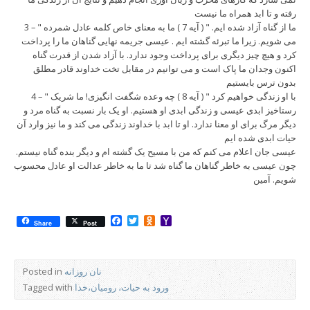
رفته و تا ابد همراه ما نیست
3 – " ما از گناه آزاد شده ایم. " ( آیه 7 ) ما به معنای خاص کلمه عادل شمرده
می شویم. زیرا ما تبرئه گشته ایم . عیسی جریمه نهایی گناهان ما را پرداخت
کرد و هیچ چیز دیگری برای پرداخت وجود ندارد. با آزاد شدن از قدرت گناه
اکنون وجدان ما پاک است و می توانیم در مقابل تخت خداوند قادر مطلق
بدون ترس بایستیم
4 – " با او زندگی خواهیم کرد " ( آیه 8 ) چه وعده شگفت انگیزی! ما شریک
رستاخیز ابدی عیسی و زندگی ابدی او هستیم. او یک بار نسبت به گناه مرد و
دیگر مرگ برای او معنا ندارد. او تا ابد با خداوند زندگی می کند و ما نیز وارد آن
حیات ابدی شده ایم
عیسی جان اعلام می کنم که من با مسیح یک گشته ام و دیگر بنده گناه نیستم.
چون عیسی به خاطر گناهان ما گناه شد تا ما به خاطر عدالت او عادل محسوب
شویم. آمین
Facebook
Twitter
Odnoklassniki
Yahoo
Share
Post
Mail
نان روزانه
Posted in
ورود به حیات، رومیان،خدا
Tagged with