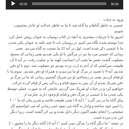
Audio
00:00
00:00
Player
ورود به حیات
عیسی به خاطر گناهان ما گناه شد تا ما به خاطر عدالت او عادل محسوب
شویم
امروز ما با جزئیات بیشتری به آنچه در کتاب رومیان به عنوان روش عمل کرد
خدا نوشته شده نگاه می کنیم. در رومیان باب 6 چند نکته به عنوان یکی شدن
ما با عیسی ذکر شده است. اول در آیه 22 ما نسبت به گناه مردیم . یعنی
زمانی که عیسی مرد ما نیز در مرگش با او یکی شدیم یعنی زمانی که مسیح
مصلوب گشت نفس ما یعنی آن انسانیت کهنه ما بر صلیب رفت. در آیه 6 آن
طبیعت سرکشی که از آدم به ارث برده بودیم نیز مصلوب شد. دوم با او دفن
شدیم. آیه 4 با تعمید در مرگ او ما مردیم و به همراه او دفن شدیم . سوم ما با
او قیام کردیم .یعنی در رستاخیز او نیز شریک گشتیم. زمانی که ما در مرگ و
دفن شریک شدم از آن پس به سوی قیام و زندگی پس از قیام کرده حرکت
خواهیم کرد و در حیات او شریک می گردیم. نتایجی که به صورت عملی توسط
یکی شدن ما با عیسی در مرگ دفن و قیام او وجود دارند عبارتند از
1 – " پیکر گناه ما در می گذرد " ( آیه 6 ) یعنی طبیعت فاسد و شریر مان که ما
را اسیر خود ساخته و وادار به گناه می نمود حتی زمانی که می خواستیم کار
صحیحی را انجام دهیم اکنون دیگر ذایل شده و بی اثر گشته است. زیرا دیگر
این بدن مرده است
2 – در نتیجه " ما دیگر گناه را بندگی نمی کنیم " ( آیه 6 ) گناه دیگر ما را مجبور
نمی سازد که کارهای مخرب و زیان آوری انجام دهیم و نتایج آن از زندگی ما