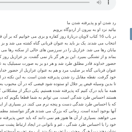
رد شدن او و پذیرفته شدن ما
بیائید نزد او به بیرون از اردوگاه برویم
در باب 16 کتاب لاویان دربارۀ روز کفاره و بزی می خوانیم که بر آ
انتخاب می شدند. یک بز باید به عنوان قربانی گناه کشته می شد و بز 
بیابان رها می شد. عزازیل را در سرزمین های خالی از سکنه رها می کرد
بماند و از تشنگی بمیرد. این بز هر گز باز نمی گشت. بز عزازیل روز ک
حضور خداوند قادر مطلق طرد شد و هر دو بز به صورت سمبلیک به ع
عنوان قربانی گناه بر صلیب مرد و هم به عنوان عزازیل از حضور خدا
خود گرفت. نقطه مقابل رد شدن پذیرفته شدن است. به این نکته در افسسیان 1 : 6 اشا
” تا بدین وسیله فیض پر جلال او ستوده شود فیضی که در آن محبوب ب
همه ما باید درک کنیم که پذیرفته شده هستیم. یکی دیگر از مشکلاتی که
هستند احساس طرد شدگی است. می توانم به شما قطعا بگویم که در ه
که با احساس طرد شدگی دست و پنجه نرم می کنند. در بسیاری از ای
آنها بوجود آمده است. زمانی که بزرگ می شدند هرگز نتوانستند مطمئن ب
می خواهند. بسیاری از آن ها هنوز هم نمی دانند که باید حس پذیرفته 
خود را با احساس طرد شدگی ، غم و ناتوانی در ایجاد ارتباط پشت سر 
نشان دهند زیرا هرگز محبتی را تجربه نکردند. از روی تجربه آموخته ا