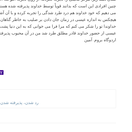
چنین افرادی این است که بدانند قویاً توسط خداوند پذیرفته شده هستند.
می دهیم که خود خداوند هم درد طرد شدگی را تجربه کرده و با آن آشنا
هیچکس به اندازه عیسی در زمان جان دادن بر صلیب به خاطر گناهان 
خداوندا تو را شکر می کنم که مرا فرا می خوانی که به این دنیا پشت 
عیسی از حضور خداوند قادر مطلق طرد شد من در آن محبوب پذیرفته ش
اردوگاه بروم. آمین
ok
ter
dnoklassniki
Yahoo
Mail
رد شدن، پذیرفته شدن،باب 16 کتاب 