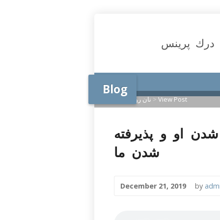
درك پرينس
Blog
View Post
>
نان روزانه
>
Home
نه 21 دسامبر 2019،رد شدن او و پذیرفته
شدن ما
December 21, 2019
by
adm