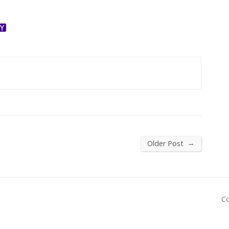
ok
ter
dnoklassniki
Yahoo
Mail
→
Older Post