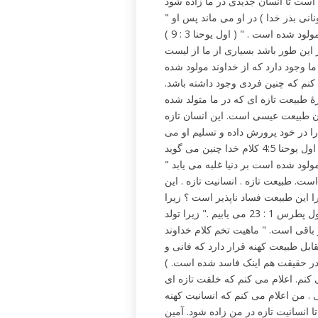
" آنکه از خدا مولود شده گناه نمی کند زیرا سرشت خدا ( در اصل یونانی بذر خدا ) در او می ماند پس او
د شده است . " ( اول یوحنا 3 : 9 )
اگر این طور باشد بسیاری از ما از لیست
ما وجود دارد که از خداوند مولود شده
 کنم که چنین فردی وجود داشته باشد.
 طبیعت تازه ای که در ما متولد شده
ان طبیعت عیسی است. این انسان تازه
را در خود پرورش داده و تسلیم او می
است. طبیعت تازه . انسانیت تازه . این
را این طبیعت فساد ناپذیر است ؟ زیرا
بذر انسان تازه را خداوند می کارد و آن بذر چیست؟ جواب را در اول پطرس 1 : 23 می یابیم ." زیرا تولد
 و باقی است. " ماهیت تخم کلام خداوند
ابل طبیعت کهنه قرار دارد که فانی و
ر حقیقت هم اینک فاسد شده است. )
کنم. اعلام می کنم که خلقت تازه ای
 . من اعلام می کنم که انسانیت کهنه
 انسانیت تازه در من زاده شود. آمین