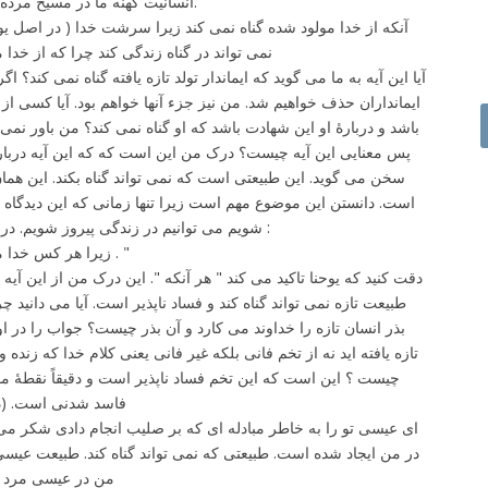
انسانیت کهنه ما در مسیح مرده است تا انسان جدیدی در ما زاده شود.
نمی تواند در گناه زندگی کند چرا که از خدا مولو
آیا این آیه به ما می گوید که ایماندار تولد تازه یافته گناه نمی کند؟ 
ایمانداران حذف خواهیم شد. من نیز جزء آنها خواهم بود. آیا کسی از 
باشد و دربارۀ او این شهادت باشد که او گناه نمی کند؟ من باور نمی
پس معنایی این آیه چیست؟ درک من این است که که این آیه دربارۀ
سخن می گوید. این طبیعتی است که نمی تواند گناه بکند. این هم
است. دانستن این موضوع مهم است زیرا تنها زمانی که این دیدگاه 
شویم می توانیم در زندگی پیروز شویم. در اول یوحنا 4:5 کلام خدا چنین می گوید :
" زیرا هر کس خدا مولود شده است بر دنیا غلبه می یابد . "
دقت کنید که یوحنا تاکید می کند " هر آنکه ". این درک من از این آیه 
طبیعت تازه نمی تواند گناه کند و فساد ناپذیر است. آیا می دانید چ
تازه یافته اید نه از تخم فانی بلکه غیر فانی یعنی کلام خدا که زنده
چیست ؟ این است که این تخم فساد ناپذیر است و دقیقاً نقطۀ مق
فاسد شدنی است. (د
ای عیسی تو را به خاطر مبادله ای که بر صلیب انجام دادی شکر می 
در من ایجاد شده است. طبیعتی که نمی تواند گناه کند. طبیعت عیسی
من در عیسی مرد تا