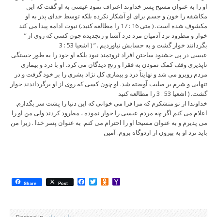
او را به عنوان مسیح پسر خداوند اعتراف نمود عیسی به او گفت که این
مکاشفه را خون و جسم برای او آشکار نکرده بلکه توسط خدای پدر به او
مکشوف شده است. ( متی 16 : 17 را مطالعه کنید.) نبوت ادامه پیدا می کند
” خوار و مطرود نزد آدمیان مرد درد آشنا و زنجدیده چون کسی که روی از
بگردانند خوار گشت و به حسابش نیاوردیم . ” ( اشعیا 53 : 3
عیسی در پی خشنود ساختن افراد ثروتمند نبود بلکه او خود را به طور خستگی
ناپذیری وقف کمک نمودن به فقرا و رنج دیدگان می کرد. او با درد و بیماری
مردم روبرو می شد و نهایتاً درد و بیماری کل نژاد بشری را بر خود گرفت و در
تنهایی و شرم بر صلیب آویخته شد. او چون کسی که روی از او برگرداندند خوار
گشت. ( اشعیا 53 : 3 را مطالعه کنید
خداوندا از تو متشکرم که مرا فرا می خوانی که این دنیا را پشت سر بگذارم.
اعلام می کنم اگر چه مردم عیسی را خوار نموده ، مطرود کردند ولی من او را
می پذیرم و به عنوان مسیحا او را احترام می کنم. به عنوان پسر خدا . زیرا من
باید نزد او به بیرون از اردوگاه بروم. آمین
Facebook
Twitter
Odnoklassniki
Yahoo
Share
Post
Mail