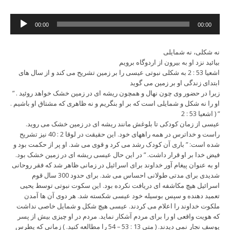
Audio
00:00
00:00
Player
نه شکلی، نه شمایلی
بیائید نزد او به بیرون از اردوگاه برویم
اشعیا 53 : 2 به شکلی نبوتی عیسی را بر زمین تشریح می کند و از سال های
ابتدای زندگی او بر زمین می گوید
” زیرا در حضور وی چون نهال و همچون ریشه ای در زمین خشک خواهد روئید .
او را نه شکل و شمایلی است که بر او بنگریم و نه ظاهری که مشتاق او باشیم .
” ( اشعیا 53 : 2
عیسی از زمان کودکی تا بلوغش مانند ریشه ای در زمین خشک می روید.
راست و خداترس در همه راههای خود. این حقیقت در لوقا 2 : 40 نیز تشریح
شده است: ” باری آن کودک رشد می کرد و قوی می شد. او پر از حکمت بود و
فیض خدا بر او قرار داشت. ” در این حال عیسی ریشه ای در زمین خشک بود.
او به عنوان پیغام آور خداوند برای اسرائیل در زمانی ظاهر شد که فقر روحانی
شدیدی برای مدتی طولانی احساس می شد. برای حدود 300 سال قوم
اسرائیل هیچ مکاشفه ای دریافت نکرده بود. این سکوت نبوتی توسط یحیی
تعمید دهنده و سپس بوسیله خود عیسی شکسته شد. هر دوی آن ها آمدن
ملکوت خداوند را اعلام می کردند. عیسی هیچ شکل و شمایل خاصی نداشت
که هویت واقعی او را برای مردم آشکار نماید. مردم در او چیزی بیش از پسر
یوسف نجار نمی دیدند. ( متی 13 : 53 – 54 را مطالعه کنید. ) زمانی که پطرس