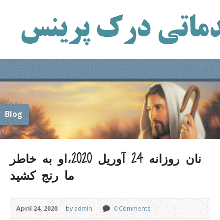
Blog
نان روزانه 24 آوریل 2020،او به خاطر
ما رنج کشید
April 24, 2020
by
admin
0 Comments