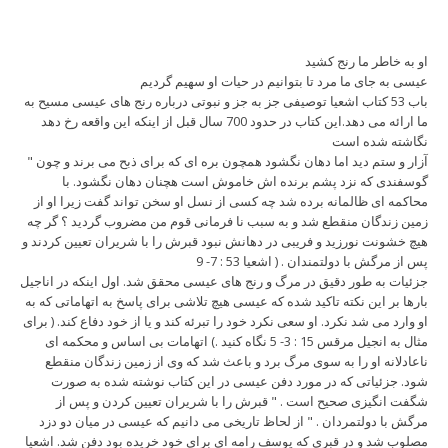
او به خاطر ما رنج کشید
عیسی به جای ما مرد تا بتوانیم در حیات او سهیم گردیم
باب 53 کتاب اشعیا توصیفی جز به جز و نبوتی درباره رنج های عیسی مسیح به
ما ارائه می دهد.این کتاب در حدود 700 سال قبل از اینکه این واقعه رخ دهد
نگاشته شده است
" آزار و ستم دید اما دهان نگشود همچون بره ای که برای ذبح می برند و چون
گوسفندی که نزد پشم برنده اش خاموش است هچنان دهان نگشود. با
محاکمه ای ظالمانه برده شد چه کسی از نسل او سخن تواند گفت زیرا او از
زمین زندگان منقطع شد و به سبب نا فرمانی قوم من مضروب گردید ؟ گر چه
هیچ خشونت نورزید و فریبی در دهانش نبود قبرش را با شریران تعیین کردند و
پس از مرگش با دولتمندان . ( اشعیا 53 : 7- 9
جزئیات به طور دقیق در مرگ و رنج های عیسی محقق شد. اول اینکه در اناجیل
بارها بر این نکته تاکید شده که عیسی هیچ تلاشی برای پاسخ به اتهاماتی که به
او وارد می شد نکرد. او سعی نکرد خود را تبرئه کند و یا از خود دفاع کند. ( برای
مثال به انجیل مرقس 15 : 3- 5 نگاه کنید .) اتهامات بی اساس و محکمه ای
ناعادلانه او را به سوی مرگ برد و باعث شد که وی از زمین زندگان منقطع
شود. جزئیاتی که در مورد دفن عیسی در این کتاب نوشته شده به صورت
شگفت انگیزی صحیح است . " قبرش را با شریران تعیین کردن و پس از
مرگش با دولتمردان . " از لحاظ تاریخی می دانیم که عیسی در میان دو دزد
مصلوب شد و در قبری که یوسف رامه ای برای خود خریده بود دفن شد. اشعیا