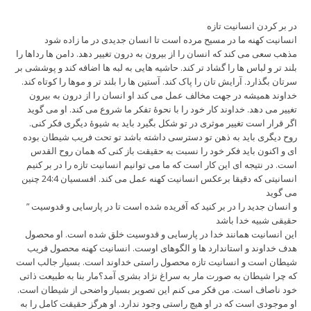
در بر کردن انسانیت تازه
انسانیت کهنه ما در مسیح مرده است تا انسان جدیدی در ما زاده شود
مذهب سعی می کند که انسان را از بیرون به درون تغییر دهد. دامن ها رداها را
بلند تر و لباس ها را گشاد تر کند. حاشیه هایی به لبه ها اضافه کند و پوششی بر
سرتان بگذارد. آرایش تان را پاک کند. آستین ها را بلند تر و موها را کوتاه کند.
خداوند همیشه در جهت مخالف عمل می کند او انسان را از درون به بیرون
تغییر می دهد. خداوند کار خود را با نحوۀ تفکر ما شروع می کند. او می گوید
اگر قرار است تغییر موثری در تو شکل بگیرد باید به شیوۀ دیگری فکر کنی.
روح دیگری باید به ذهن تو دسترسی داشته باشد تو تحت فریب شیطان بوده
ای و اکنون باید فکر خود را نسبت به حقیقت باز کنی که همان روح القدس
است. در نتیجه ای این کار است که ما می توانیم انسانیت تازه را در بر کنیم
انسانیتی که دقیقا برعکس انسانیت کهنه عمل می کند. افسسیان 24:4 چنین
می گوید
” و انسان جدید را در بر کنید که آفریده شده است تا در پارسایی و قدوسیت
حقیقی شبیه خدا باشد
این انسانیت همانند خدا در پارسایی و قدوسیت خلق شده است. او محصول
هدف خداوند و استاندارد ها و الگوهای اوست. انسانیت کهنه محصول فریب
شیطان است و انسانیت تازه محصول راستی خداوند است. بسیار جالب است
که چرا شیطان به صورت مار به سراغ نژاد بشری آمد؟مار بنا به طبیعت ذاتی
خود ناصاف است. من فکر می کنم این تصویر بسیار واضحی از شیطان است.
او موجودی است که در او هیچ راستی وجود ندارد. او هرگز حقیقت کامل را به