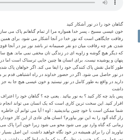
گناهان خود را در نور آشکار کنید
خون عیسی مسیح ، پسر خدا همواره مرا از تمام گناهانم پاک می ساز
رفاقت جایگاهی است که نور خدا در آنجا آشکار می شود. برای همین
شدن. هر چه رفاقت میان دو نفر صمیمانه تر باشد نور نیز در آنجا قوی
که دیگر هیچ گوشه و زاویه ای در زندگی تان مخفی نمی ماند. هیچ سا
پنهان و پوشیده نیست. برای انسان ها چنین جایی ترسناک است اما 
طور کامل نقش پاک کنندگی خود را ایفا می کند. اگر خواهان پاک شدن 
در نور حاصل می شود. اگر در حضور خداوند در راه اشتباهی قدم بر م
دارید در واقع به طور کامل در نور نیستید و خون عیسی هیچ جا به جز 
داشت
پس باید چه کار کنید ؟ به نور بیائید . یعنی چه ؟ گناهان خود را اعتراف 
اقرار کنید. این سخت ترین کاری است که یک انسان می تواند انجام ده
شما ممکن است با خود چنین بیاندیشید : اوه ! آیا می توانم آن خاطر
راز گناه آلود را به این نور بیاورم؟ انسان های عادی از این کار خودد
زمانی که گناه وارد نور می شود محو می شود زیرا خون آنرا پاک می ساز
نیاورید آن را برای همیشه در خود نگاه خواهید داشت. این اصل بسیا
نور عمل می کند. چنین در نظر بگیرید که ما شرایط گام برداشتن در نور 