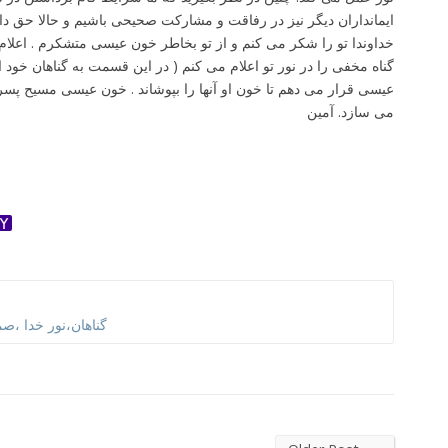
ایمانداران دیگر نیز در رفاقت و مشارکت صحیحی باشیم و حالا حق دار
خداوندا تو را شکر می کنم و از تو بخاطر خون عیسی متشکرم . اعلام
گناه مخفی را در نور تو اعلام می کنم ( در این قسمت به گناهان خود اعت
عیسی قرار می دهم تا خون او آنها را بپوشاند . خون عیسی مسیح پسر خ
می سازد. آمین
ok
ter
dnoklassniki
Yahoo
Mail
گناهان،نور خدا ،ص