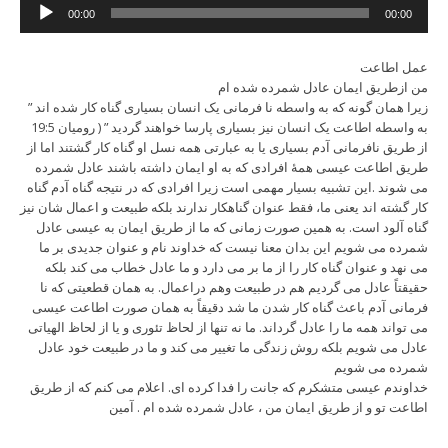
Audio
00:00
00:00
Player
عمل اطاعت
من ازطریق ایمان عادل شمرده شده ام
” زیرا همان گونه که به واسطه نا فرمانی یک انسان بسیاری گناه کار شده اند
به واسطه اطاعت یک انسان نیز بسیاری پارسا خواهند گردید ” ( رومیان 19:5
از طریق نافرمانی آدم بسیاری یا به عبارتی همه نسل او گناه کار گشتند اما از
طریق اطاعت عیسی همۀ افرادی که به او ایمان داشته باشند عادل شمرده
می شوند .این تشبیه بسیار مهمی است زیرا افرادی که در نتیجه گناه آدم گناه
کار گشته اند یعنی ما، فقط عنوان گناهکار ندارند بلکه طبیعت و اعمال شان نیز
گناه آلود است. به همین صورت زمانی که ما از طریق ایمان به عیسی عادل
شمرده می شویم این بدان معنا نیست که خداوند نام و عنوان جدیدی بر ما
می نهد و عنوان گناه کار را از ما بر می دارد و ما عادل خطاب می کند بلکه
حقیقتاً عادل می گردیم هم در طبیعت وهم دراعمال. به همان قطعیتی که نا
فرمانی آدم باعث گناه کار شدن ما شد دقیقاً به همان صورت اطاعت عیسی
می تواند همه ما را عادل گرداند. ما نه تنها از لحاظ تئوری و یا از لحاظ الهیاتی
عادل می شویم بلکه روش زندگی ما تغییر می کند و ما در طبیعت خود عادل
شمرده می شویم
خداوندم عیسی متشکرم که جانت را فدا کرده ای. اعلام می کنم که از طریق
اطاعت تو و از طریق ایمان من ، عادل شمرده شده ام . آمین