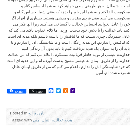
است . شیطان به هر طریقی سعی خواهد کرد به شما احساس گناه و
محکومیت القا کند و به شما این باور را بدهد که وقتی شما احساس گناه و
محکومیت می کنید یعنی فردی مقدس و مذهبی هستید. بسیاری از افراد اگر
خود را عادل بخوانند احساس خجالت یا گستاخی می کنند زیرا آنها فکر می
کنند باید عدالت را با تلاش خود بدست آورند .اما کلام خداوند تاکید می کند که
عادل شمردگی چیزی نیست که ما لیاقتش را داشته باشیم بلکه هدیه ای است
که لیاقتش را نداریم. این هدیه رایگان است و ما شایستگی آن را نداریم و یا
باید آن را به عنوان یک هدیه دریافت کنیم یا باید بدون آن زندگی کنیم
خداوندم عیسی از تو به خاطر قربانیت متشکرم . اعلام می کنم که من عدالت
خداوند را از طریق ایمان به عیسی مسیح بدست آورده ام و این هدیه ای است
که خود شایستگی اش را ندارم . اعلام می کنم که من از طریق ایمان عادل
شمرده شده ام. آمین
Facebook
Twitter
Odnoklassniki
Yahoo
Share
Post
Mail
نان روزانه
Posted in
هدیه عدالت، ایمان، متی
Tagged with