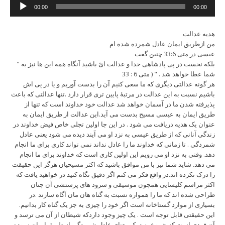
Audio
00:00
00:00
Player
هدیه عدالت
من ازطریق ایمان عادل شمرده شده ام
عیسی در متی 33:6 چنین گفت
" بلکه نخست در پی پادشاهی خدا و عدالت ائ باشید آنگاه همه این ها نیز به
شما عطا خواهد شد . " ( متی 6 : 33
هر گونه عدالتی دیگری که ما سعی کنیم آن را بدست آوریم و یا در پی اش
باشیم نسبت به این عدالت در مرتبۀ پایین تری قرار دارد .تنها عدالتی که باعث
پذیرفته شدن ما در آسمان خواهد شد عدالت خود خداوند است که تنها از
طریق ایمان به عیسی مسیح بدست می آید.این عدالت از طریق ایمان به
عنوان یک هدیه دریافت می شود . در این جا اولین تجلی خاص فیض خداوند در
زندگی آنانی که از طریق عیسی به نزد او می آیند دیده می شود یعنی عادل
شمردگی . تا زمانی که خداوند ما را عادل نداند نمی تواند کاری برای ما انجام
دهد. وقتی به نزد او می رویم این اولین کاری است که خداوند برای ما انجام
می دهد. شاید شما نیز با من موافق باشید که اکثر مسیحیان هرگز این حقیقت
را درک نکرده اند.در واقع فکر می کنم اگر دقیق نگاه کنید در خواهید یافت که
اکثر مراسم کلیسایی همچون موسیقی و سرود های پرستشی آن چنان
طراحی شده اند که ما را همواره نسبت به گناه هان مان آگاه سازند .در
بسیاری از موارد گستاخانه است اگر خود را چیزی به جز یک گناه کار بدانیم.
این حقیقتی قابل توجه است . یک چیز وجود داردکه شیطان از آن می ترسد و
آن فردی است که شروع به درک معنای عادل شمردگی از طریق ایمان نموده