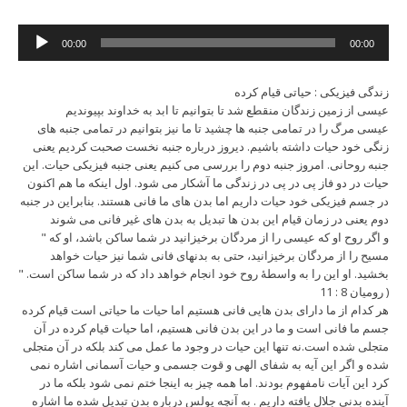
Audio
00:00
00:00
Player
زندگی فیزیکی : حیاتی قیام کرده
عیسی از زمین زندگان منقطع شد تا بتوانیم تا ابد به خداوند بپیوندیم
عیسی مرگ را در تمامی جنبه ها چشید تا ما نیز بتوانیم در تمامی جنبه های
زنگی خود حیات داشته باشیم. دیروز درباره جنبه نخست صحبت کردیم یعنی
جنبه روحانی. امروز جنبه دوم را بررسی می کنیم یعنی جنبه فیزیکی حیات. این
حیات در دو فاز پی در پی در زندگی ما آشکار می شود. اول اینکه ما هم اکنون
در جسم فیزیکی خود حیات داریم اما بدن های ما فانی هستند. بنابراین در جنبه
دوم یعنی در زمان قیام این بدن ها تبدیل به بدن های غیر فانی می شوند
" و اگر روح او که عیسی را از مردگان برخیزانید در شما ساکن باشد، او که
مسیح را از مردگان برخیزانید، حتی به بدنهای فانی شما نیز حیات خواهد
بخشید. او این را به واسطۀ روح خود انجام خواهد داد که در شما ساکن است. "
( رومیان 8 : 11
هر کدام از ما دارای بدن هایی فانی هستیم اما حیات ما حیاتی است قیام کرده
جسم ما فانی است و ما در این بدن فانی هستیم، اما حیات قیام کرده در آن
متجلی شده است.نه تنها این حیات در وجود ما عمل می کند بلکه در آن متجلی
شده و اگر این آیه به شفای الهی و قوت جسمی و حیات آسمانی اشاره نمی
کرد این آیات نامفهوم بودند. اما همه چیز به اینجا ختم نمی شود بلکه ما در
آینده بدنی جلال یافته داریم . به آنچه پولس درباره بدن تبدیل شده ما اشاره