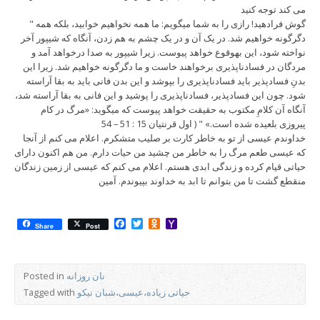
می کند توجه کنید
" گوش فرادهید! رازی را به شما میگویم: ما همه نخواهیم خوابید، بلکه همه
دگرگونه خواهیم شد. در یک آن و در یک چشم به هم زدن، آنگاه که شیپور آخر
نواخته شود، این بهوقوع خواهد پیوست. زیرا شیپور به صدا درخواهد آمد و
مردگان در فسادناپذیری برخواهند خاست و ما دگرگونه خواهیم شد. زیرا این
بدنِ فسادپذیر باید فسادناپذیری را بپوشد و این بدن فانی باید به بقا آراسته
شود. چون این فسادپذیر، فسادناپذیری را پوشید و این فانی به بقا آراسته شد،
آنگاه آن کلامِ مکتوب به حقیقت خواهد پیوست که میگوید: «مرگ در کام
پیروزی بلعیده شده است.» " ( اول قرنتیان 15 : 51 – 54
خداوندم عیسی از تو به خاطر کارت بر صلیب متشکرم. اعلام می کنم از آنجا
که عیسی طعم مرگ را به خاطر من چشید من حیات دارم. من هم اکنون دارای
حیاتی قیام کرده و زندگی ابدی هستم. اعلام می کنم که عیسی از زمین زندگان
منقطع گشت تا من بتوانم تا ابد به خداوند بپیوندم. آمین
Facebook
Twitter
Odnoklassniki
Yahoo
Share
Post
Mail
نان روزانه
Posted in
حیاتی زیاده،عیسی،شبان نیکو
Tagged with