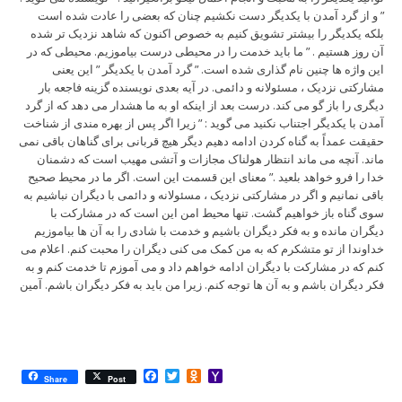
” و از گرد آمدن با یکدیگر دست نکشیم چنان که بعضی را عادت شده است
بلکه یکدیگر را بیشتر تشویق کنیم به خصوص اکنون که شاهد نزدیک تر شده
آن روز هستیم . ” ما باید خدمت را در محیطی درست بیاموزیم. محیطی که در
این واژه ها چنین نام گذاری شده است. ” گرد آمدن با یکدیگر ” این یعنی
مشارکتی نزدیک ، مسئولانه و دائمی. در آیه بعدی نویسنده گزینه فاجعه بار
دیگری را باز گو می کند. درست بعد از اینکه او به ما هشدار می دهد که از گرد
آمدن با یکدیگر اجتناب نکنید می گوید : ” زیرا اگر پس از بهره مندی از شناخت
حقیقت عمداً به گناه کردن ادامه دهیم دیگر هیچ قربانی برای گناهان باقی نمی
ماند. آنچه می ماند انتظار هولناک مجازات و آتشی مهیب است که دشمنان
خدا را فرو خواهد بلعید .” معنای این قسمت این است. اگر ما در محیط صحیح
باقی نمانیم و اگر در مشارکتی نزدیک ، مسئولانه و دائمی با دیگران نباشیم به
سوی گناه باز خواهیم گشت. تنها محیط امن این است که در مشارکت با
دیگران مانده و به فکر دیگران باشیم و خدمت با شادی را به آن ها بیاموزیم
خداوندا از تو متشکرم که به من کمک می کنی دیگران را محبت کنم. اعلام می
کنم که در مشارکت با دیگران ادامه خواهم داد و می آموزم تا خدمت کنم و به
فکر دیگران باشم و به آن ها توجه کنم. زیرا من باید به فکر دیگران باشم. آمین
Facebook
Twitter
Odnoklassniki
Yahoo
Share
Post
Mail