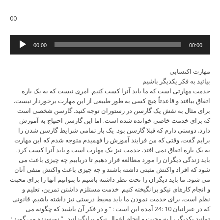
00
Audio
00:00
00:00
Player
مهارت اکتسابی
بیائید به فکر یکدیگر باشیم
خدمت مهارتی است که ما باید آنرا کسب کنیم. امری نیست که به یک باره
اتفاق بیافتد و قاعدتاً هیچ کسی به طور طبیعی از این مهارت برخوردار نیست.
برای مثال به نقش یک گارسن در رستوران توجه کنید. گارسن شخصی است
که برای خدمت خاصی خوانده شده است. اما این گارسن احتیاج به آموزش
دارد. دوستی دارم که قبلا گارسن بود. یک بار تمامی شرایط گارسن شدن را
برایم گفت. وقتی که من فرایند آموزش را فهمیدم متوجه شدم که این مهارت
به یک باره اتفاق نمی افتد. خدمت نیز یک مهارت است و باید آنرا کسب کرد.
باید زندگی دیگران را مورد مطالعه قرار دهیم تا دریابیم چه چیزی باعث می
شود که افراد واکنش مثبتی داشته باشند و چه چیزی باعث واکنش منفی آنان
می شود. ما باید دیگران را تحت نظر داشته باشیم تا بتوانیم آنها را برای محبت
و انجام کارهای نیکو برانگیخته کنیم. خدمت مستلزم داشتن تمرین، تعلیم و
نظم است. برای خدمت نمودن ما باید محیط درستی نیز داشته باشیم. قانونی
که در عبرانیان 10 :24 آمده این است : ” و در فکر آن باشید که چگونه می
توانید یکدیگر را به محبت و انجام اعمال نیکو برانگیزانید . ” نویسنده می گوید :