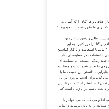
” پس چون چنین ابری عظیم از شاهدان را گرداگرد خود داریم بیائید هر بار اضافی و هر گناه را که آسان به
 که برای ما مقرر شده است بدویم . ”
ی بسیار عالی و دقیق از این متن
ی و گناه را دور کنیم ” به این
یائید با استقامت و با کنار گذاشتن
یدن با استقامت در مسابقه ای بکار
هد جدید زندگی مسیحی به مسابقه ای
 روی ما تعیین شده است و موفقیت
براین با دانستن این حقیقت ما با
 می گوید برای کسب پیروزی در این
مسابقه باید چهار خصوصیت داشته باشیم. 1 – دیدگاه صحیح 2 – کنترل نفس 3 – داشتن استقامت و 4- این
ر داشته باشیم درآن زمان است که
. اعلام می کنم که می خواهم با
ابقه را به پایان برسانم و ایمانم