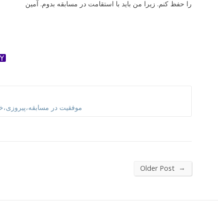
را حفظ کنم. زیرا من باید با استقامت در مسابقه بدوم. آمین
ok
ter
dnoklassniki
Yahoo
Mail
موفقیت در مسابقه،پیروزی،خد
→
Older Post