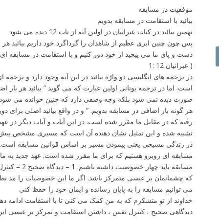
موفقیت در مسابقه
keys
بیائید با استقامت در مسابقه بدویم
to
نهمین بیائید در کتاب عبرانیان در اولین آیه از باب 12 دیده می شود
increase
or
دست و پای ما می پیچید از خود دور کنیم و با استقامت در مسابقه ای
decrease
( عبرانیان 12 :1
volume.
در ترجمه های انگلیسی دو واژه بیائید در این آیه وجود دارد و ترجمه ا
است. اما در ترجمه یونانی اولین عبارت که می گوید ” بیائید هر بار اضاف
صورت دیده نمی شود بلکه وجه وصفی دارد که چنین خوانده می شود. ” ب
هر گونه بار اضافی در مسابقه بدویم. ” و در واقع بیائید اصلی برای دو
رفته که در مقابل ما مقرر شده است. در این آیات و آیات دیگر در ع
تشبیه شده و این تمثیل نشان دهنده آن است که مسیری مشخص پیش
در زندگی مسیحی یعنی پیمودن مسیر بر اساس قوانین مسابقه است. بنا
مسابقه ای روبرو هستیم که برای ما مقرر شده است. عهد جدید به ما
که چشمانمان بر عیسی متمرکز باشد. اگر ما این خصوصیات را مد نظ
می توانیم مسابقه را به پایان رسانده و ایمان خود را حفظ کنی
خداوند از تو متشکرم که به من کمک می کنی تا با استقامت ادامه دهم
دیدگاهی صحیح ، کنترل نفس ، داشتن استقامت و تمرکز بر عیسی این مس