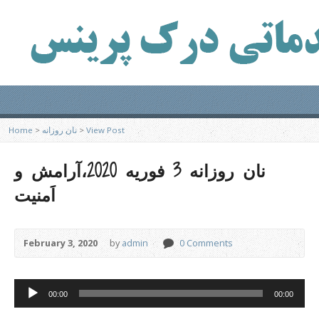
View Post
>
نان روزانه
>
Home
نان روزانه 3 فوریه 2020،آرامش و
اَمنیت
February 3, 2020
by
admin
0 Comments
Audio
00:00
00:00
Player