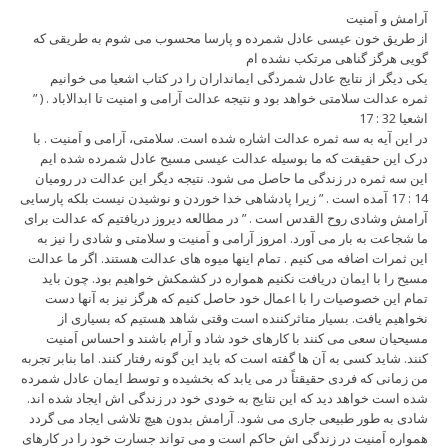
آرامش و اَمنیت
از طریق خون عیسی عادل شمرده و پارسا محسوب می شوم به طریقی که
گویی هرگز گناهی مرتکب نشده ام
یکی دیگر از نتایج عادل شمردگی ایمانداران را در کتاب اشعیا می خوانیم
” ثمره عدالت سلامتی خواهد بود و نتیجه عدالت آرامی و امنیت تا ابدالاباد . (
اشعیا 32 : 17
در این آیه به سه ثمره عدالت اشاره شده است. سلامتی، آرامی و اَمنیت . با
درک این حقیقت که ما بوسیله عدالت عیسی مسیح عادل شمرده شده ایم
این سه ثمره در زندگی ما حاصل می شود. نتیجه دیگر این عدالت در رومیان
14 : 17 آمده است . ” زیرا پادشاهی خدا خوردن و نوشیدن نیست بلکه پارسایی
آرامش وشادی روح القدس است . ” در مطالعه دیروز دریافتیم که عدالت برای
ما شجاعت به بار می آورد. امروز آرامی و اَمنیت و سلامتی و شادی را نیز به
این ثمرات اضافه می کنیم . تمام اینها میوه های عدالت هستند. اگر ما عدالت
مسیح را با ایمان دریافت نکنیم همواره در کشمکش خواهیم بود. چون باید
تمام این خصوصیات را با اعمال خود حاصل کنیم که هرگز نیز به آنها دست
نخواهیم یافت. بسیار متاثرکننده است وقتی شاهد هستیم که بسیاری از
مسیحیان سعی می کنند با کارهای خود شاد و آرام باشند و احساس اَمنیت
کنند. شاید کسی به آن ها گفته است که باید این گونه رفتار کنند. اما بنابر تجربه
من زمانی که فردی حقیقتاً در می یابد که بخشیده و توسط ایمان عادل شمرده
شده است خواهد دید که این نتایج به خودی خود در زندگی اش ایجاد شده اند.
شادی به طور طبیعی جاری می شود. آرامش بدون هیچ تلاشی ایجاد می گردد
همواره اَمنیت در زندگی اش حاکم است و می تواند جسارت خود را در کارهای