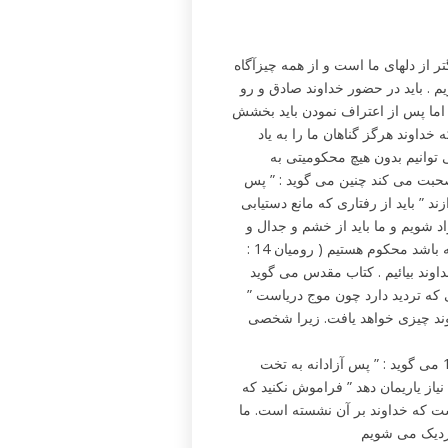
ر از دلهای ما است و از همه چیزآگاه
خفی نگاه داریم . باید در حضور خداوند صادق و رو
. اما پس از اعتراف نمودن باید بخشش
خداوند هرگز گناهان ما را به یاد
می توانیم بدون هیچ محکومیتی به
 : 8 زمانی که در باره دعا صحبت می کند چنین می گوید : ” پس
 ” باید از رفتاری که مانع دستیابی
 شویم و ما باید از خشم و جدال و
شک آزاد شویم. کتاب مقدس می گوید که اگر در ما شکی وجود داشته باشد محکوم هستیم ( رومیان 14 :
” اما با ایمان درخواست کند و هیچ تردید دارد در خود راه ندهد زیرا کسی که تردید دارد چون موج دریاست
اوند چیزی خواهد یافت. زیرا شخصی
ما باید با جسارت به حضور خداوند بیائیم همانطور که در عبرانیان 2: 14 می گوید : ” پس آزادانه به تخت
از یاریمان دهد ” فراموش نکنید که
 که خداوند بر آن نشسته است. ما
زدیک می شویم