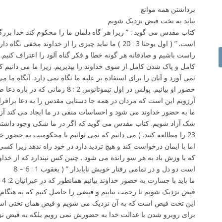
برداشتن همه موانع
keys
بیاید به تخت فیض نزدیک شویم
to
کتاب مقدس می گوید : ” زیرا هر گاه دلمان ما را محکوم کند خدا بزرگت
increase
است. ” ( اول یوحنا 3 : 20 ) ما نباید چیزی را از خداوند م
or
راست باشیم و صادقانه هر گونه خطا و فکر گناه آلود را اعتراف کنیم
decrease
کامل و پاک شدن کامل از سوی خداوند را بپذیریم. زیرا ما می دانیم که 
volume.
نمی آورد و آنان را برای استفاده بر علیه ما نگاه نمی دارد. آنگاه ما 
حضور او بیائیم. پولس در اول تیموتائوس 2
آرزویم این است که مردان در همه جا دستایی مقدس را به دعا برافرازند
ما به حضور خداوند می شود و احساسات منفی در ما ایجاد می کند آزاد
23 را مطالعه کنید. ) می دانیم که نمی توانیم با محکومیت به حضور خداوند بیائیم . کتاب مقدس می گوید
که با وزش باد به هر سو رانده می شود . چنین کس نپندارد که از خد
است دو دل و در تمامی رفتار خویش ناپایدار ” ( یعقوب 1 : 6 – 8
فیض نزدیک شویم تا رحمت بیابیم و فیضی را حاصل کنیم که به هنگام نی
این تخت فیض است که به آن نزدیک می شویم و فیض همان تختی است
برای روبرو شدن با عدالت خدا به حضورش نمی رویم بلکه به فیض ن