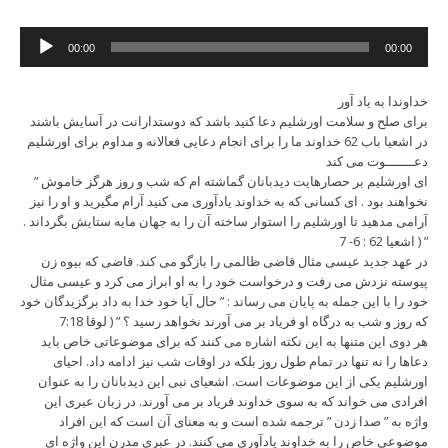
Audio
00:00
00:00
Player
خداوندا به یاد آور
برای صلح و سلامت اورشلیم دعا کنید باشد که دوستدارانت در آسایش باشند
در اشعیا باب 62 خداوند ما را برای انجام دعایی فعالانه و مداوم برای اورشلیم
دعـــــــوت می کند
” ای اورشلیم بر حصارهایت دیدبانان گماشته ام که شب و روز هرگز خاموش
نخواهند بود . ای کسانی که به خداوند یادآوری می کنید آرام مگیرید و او را نیز
آرامی مدهید تا اورشلیم را استوار ساخته آن را به جهان مایه ستایش بگرداند .
” ( اشعیا 62 : 6- 7
در عهد جدید عیسی مثال قاضی ظالمی را بازگو می کند. قاضی که بیوه زن
پیوسته نزدش می رفت و درخواست خود را به او ابراز می کرد و عیسی مثال
خود را با این جمله به پایان می رساند : ” حال آیا خود خدا به داد برگزیدگان خود
که روز و شب به درگاه او فریاد بر می آورند نخواهد رسید ؟ ” ( لوقا 7:18
هر دوی این متنها به این نکته اشاره می کنند که برای موضوعاتی خاص باید
دعاها را نه تنها در تمام طول روز بلکه در اوقات شب نیز ادامه داد. احیای
اورشلیم یکی از این موضوعات است. اشعیای نبی این دیدبانان را به عنوان
افرادی می خواند که به سوی خداوند فریاد بر می آورند. در زبان عبری این
واژه به ” صدا زدن ” ترجمه شده است و به معنای آن است که این افراد
موضوعی خاص را به خداوند یادآوری می کنند. در عبری مدرن این واژه ای