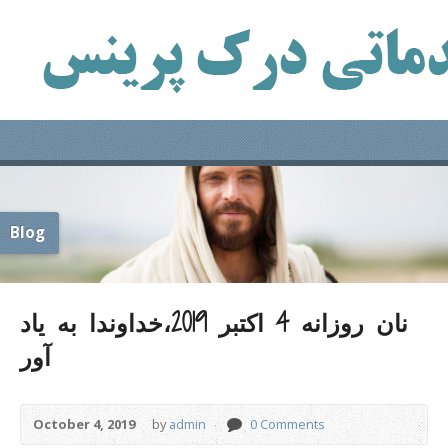
Blog
نان روزانه 4 اکتبر 2019،خداوندا به یاد
آور
October 4, 2019
by
admin
0 Comments