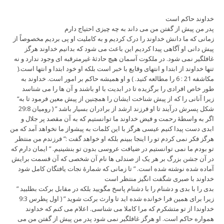
خداوند حاکم است
پدر من پیش از گفتن من می داند به چه چیزی احتیاج دارم
زمانی که ما دانش خداوند را درک کردیم و به کاملیت او پی بردیم مخصوصاً از
پیش دانی او آگاهی پیدا کردیم این باعث می شود که بدانیم خداوند هرگز
غافلگیر نمی شود. در ملکوت آسمان هیچ حادثۀ غیرمترقبه ای وجود ندارد و نه
تنها خداوند از ابتدا و انتهای وقایع با خبر است بلکه او خود ابتدا و انتها است.(
مکاشفه 21 : 6 را مطالعه کنید. ) و او همیشه حاکم بر امور است. خداوند به
طور خاص افرادی را برگزیده تا در ابدیت با او باشند و آن ها را می شناسد
“زیرا آنانی را که از پیش شناخت ایشان را همچنین از پیش معین فرمود تا به
شکل پسرش درآیند تا او فرزند ارشد از برادران بسیار باشد ” ( رومیان 29:8
اگر به واسطۀ رحمت و فیض خداوند ما توانستیم که به آن مقصد پر جلال و
ابدی دست پیدا کنیم عیسی هرگز با این کلمات به پیشواز ما نخواهد آمد که من
هرگز فکر نمی کردم تو را اینجا ببینم بلکه او خواهد گفت :” فرزندم من منتظر
تو بودم ما نمی توانستیم در ضیافت عروسی بدون تو بنشینیم. ” ایمان دارم که
در آن جشن بزرگ بر هر یک از صندلی ها نام آن شخصی که آن قسمت برایش
آماده شده نوشته شده است. ” تا زمانی که شمارۀ نجات یافتگان کامل شود
خداوند با صبری شگفت انگیز منتظر است
” بدی را با بدی و دشنام را با دشنام پاسخ مگویید بلکه در مقابل برکت بطلبید
زیرا برای همین فرا خوانده شده اید تا وارث برکت شوید ” ( اول پطرس 9:3
خداوندا از تو متشکرم که مرا کاملا می شناسی. اعلام می کنم که خداوند
همواره حاکم است. او هرگز غافلگیر نمی شود پدر من پیش از گفتن من می