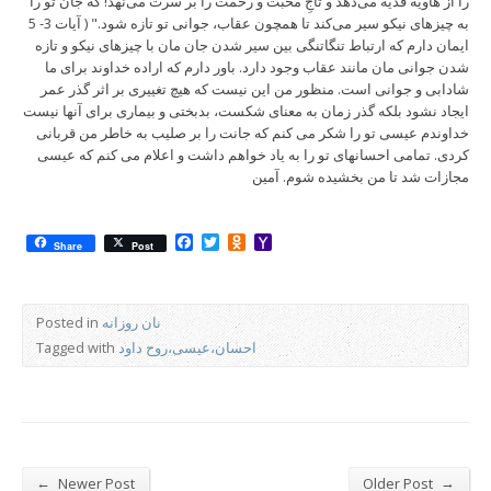
را از هاویه فدیه می‌دهد و تاجِ محبت و رحمت را بر سرت می‌نهد! که جان تو را
به چیزهای نیکو سیر می‌کند تا همچون عقاب، جوانی تو تازه شود." ( آیات 3- 5
ایمان دارم که ارتباط تنگاتنگی بین سیر شدن جان مان با چیزهای نیکو و تازه
شدن جوانی مان مانند عقاب وجود دارد. باور دارم که اراده خداوند برای ما
شادابی و جوانی است. منظور من این نیست که هیچ تغییری بر اثر گذر عمر
ایجاد نشود بلکه گذر زمان به معنای شکست، بدبختی و بیماری برای آنها نیست
خداوندم عیسی تو را شکر می کنم که جانت را بر صلیب به خاطر من قربانی
کردی. تمامی احسانهای تو را به یاد خواهم داشت و اعلام می کنم که عیسی
مجازات شد تا من بخشیده شوم. آمین
Facebook
Twitter
Odnoklassniki
Yahoo
Share
Post
Mail
نان روزانه
Posted in
احسان،عیسی،روح داود
Tagged with
←
→
Newer Post
Older Post