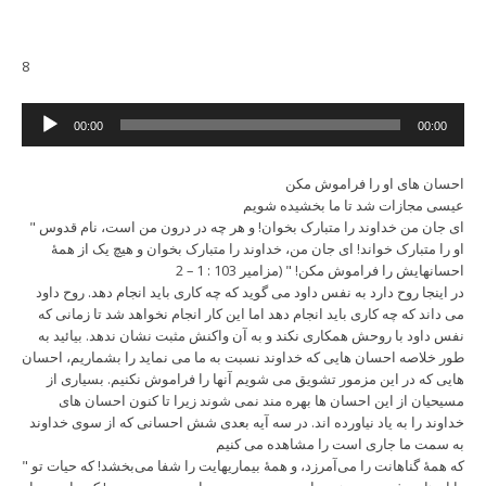
8
Audio
00:00
00:00
Player
احسان های او را فراموش مکن
عیسی مجازات شد تا ما بخشیده شویم
" ای جان من خداوند را متبارک بخوان! و هر چه در درون من است، نام قدوس
او را متبارک خواند! ای جان من، خداوند را متبارک بخوان و هیچ یک از همۀ
احسانهایش را فراموش مکن! " (مزامیر 103 : 1 – 2
در اینجا روح دارد به نفس داود می گوید که چه کاری باید انجام دهد. روح داود
می داند که چه کاری باید انجام دهد اما این کار انجام نخواهد شد تا زمانی که
نفس داود با روحش همکاری نکند و به آن واکنش مثبت نشان ندهد. بیائید به
طور خلاصه احسان هایی که خداوند نسبت به ما می نماید را بشماریم، احسان
هایی که در این مزمور تشویق می شویم آنها را فراموش نکنیم. بسیاری از
مسیحیان از این احسان ها بهره مند نمی شوند زیرا تا کنون احسان های
خداوند را به یاد نیاورده اند. در سه آیه بعدی شش احسانی که از سوی خداوند
به سمت ما جاری است را مشاهده می کنیم
" که همۀ گناهانت را می‌آمرزد، و همۀ بیماریهایت را شفا می‌بخشد! که حیات تو