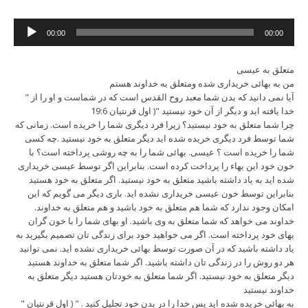
Audio
00:00
00:00
Player
متعلق به عیسی
من به بهائی خریداری شده ومتعلق به خداوند هستم
" آیا نمی دانید که بدن شما معبد روح القدس است که در شماست و او را از
خدا یافته اید و دیگر از آن خود نیستید "( اول قرنتیان 19:6
چرا شما متعلق به خود نیستید؟ زیرا فرد دیگری شما را خریده است. زمانی که
شما توسط فرد دیگری خریده شده اید دیگر متعلق به خود نیستید .چه کسی
شما را خریده است ؟ عیسی. بهائی شما را به چه روشی پرداخته است؟ با
خون خود این بهاء را پرداخت کرده است. بنابراین اگر توسط عیسی خریداری
شده اید به یاد داشته باشید متعلق به خود نیستید. اگر متعلق به خود هستید
بنابراین توسط خون عیسی خریداری نشده اید. باری دیگر می گویم که این
امکان وجود ندارد که شما هم متعلق به خود باشید و هم متعلق به خداوند.
خداوند می خواهد که شما متعلق به وی باشید. او بهای شما را با خون گران
بهای خود پرداخته است. اگر می خواهید خود برای زندگی تان تصمیم بگیرید به
یاد داشته باشید که در آن صورت توسط بهائی خریداری نشده اید. نمی توانید
هر دو روش را در زندگی تان داشته باشید. اگر شما متعلق به خداوند هستید
دیگر متعلق به خود نیستید. اگر شما متعلق به خودتان هستید دیگر متعلق به
خداوند نیستید
" به بهائی خریده شده اید پس خدا را در بدن خود تجلیل کنید . " ( اول قرنتیان