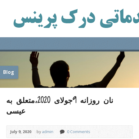
Blog
نان روزانه 9جولای 2020،متعلق به
عیسی
July 9, 2020
by
admin
0 Comments