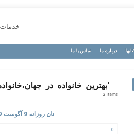
خدمات 
تابها
درباره ما
تماس با ما
Posts tagged with ‘بهترین خانواده در جهان،خانواده’
2
Items
نان روزانه 9 آگوست 2019،ما یک خانواده هستیم
0