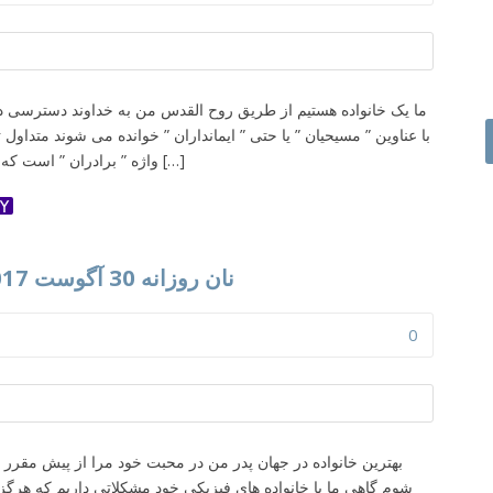
ما یک خانواده هستیم از طریق روح القدس من به خداوند دسترسی دا
با عناوین ” مسیحیان ” یا حتی ” ایمانداران ” خوانده می شوند متداول 
واژه ” برادران ” است که به عضویت آنها در یک خانوادۀ روحانی […]
ok
ter
dnoklassniki
Yahoo
Mail
نان روزانه 30 آگوست 2017،بهترین خانواده در جهان
0
بهترین خانواده در جهان پدر من در محبت خود مرا از پیش مقرر فر
شوم گاهی ما با خانواده های فیزیکی خود مشکلاتی داریم که هرگز