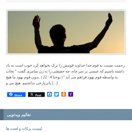
رحمت نسبت به قوم خدا خداوند قومش را ترک نخواهد کرد خوب است به یاد
داشته باشیم که عیسی بر سر چاه، چه حقیقتی را به زن سامری گفت. ” نجات
به واسطه قوم یهود فراهم می آید ” ( یوحنا 4 : 22 ) .بدون قوم یهود ما هیچ
پاتریارخی نداشتیم. هیچ نبی و […]
Facebook
Twitter
Odnoklassniki
Yahoo
Share
Post
Mail
تعالیم ویدئویی
لیست برکات و لعنت ها