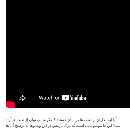
آیا ایمانداران از لعنت ها در امان هستند ؟ چگونه می توان از لعنت ها آزاد
شد؟ این ها موضوعاتی است که درک پرینس در این ویدئوها به توضیح آن ها