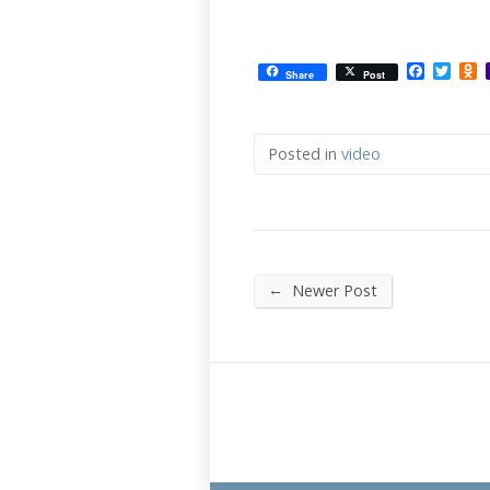
Facebo
Twit
O
Share
Post
Posted in
video
←
Newer Post