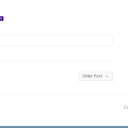
ok
ter
dnoklassniki
Yahoo
Mail
→
Older Post