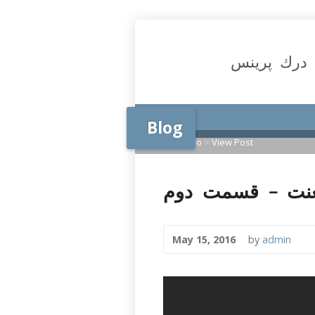
درك پرينس
Blog
Home
>
video
>
View Post
عنت – قسمت دوم
May 15, 2016
by
admin