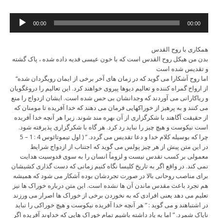
Audio
00:00
00:00
Player
همکاری با روح القدس
بدن من هیکل روح القدس است که با خون عیسی فدیه داده شده ، پاک گشته
و تقدیس شده است
“اما روح آشکارا می گوید که در زمان های آخر برخی از ایمان رویگردان شده
از ارواح گمراه کننده و تعالیم دیوها پیروی خواهند کرد. این تعالیم را دروغگویان
و ریاکارانی می آوردند که وجدانشان بی حس شده است. ایشان ازدواج را منع
می کنند و به پرهیز از خوراکهایی فرمان می دهند که خدا آفریده تا مومنان که
از حقیقت آگاهند با شکرگزاری از آن بهره مند شوند. زیرا هر آنچه خدا آفریده
است نیکوست و هیچ چیز را نباید رد کرد. هر گاه با شکرگزاری پذیرفته شود.
چرا که بوسیله کلام خدا و دعا تقدیس می گردد. ” ( اول تیموتائوس 4 : 1 – 5
در این متن پیش از هر چیز پولس می گوید که اجتناب از ازدواج شرایط
معمولی بر کسب تقدس نیست و لزوماً انسان را به سوی قدوسیت هدایت
نمی کند. در واقع اگر به تاریخ کلیسا نگاه کنیم زمانی که دست گذاری کشیشان
برای مناصب روحانی بالا در صورت تجردشان بوده آشکار می شود که همیشه
هم تجرد باعث مقدس ماندن آن ها نشده است. این متن درباره خوراک ها نیز
تعلیم می دهد یعنی افرادی که به نخوردن برخی از خوراک ها اصرار می ورزند
در اشتباهند و می گوید : ” هر آنچه خدا آفریده نیکوست و هیچ خوراکی را نباید
ناپاک شمرد. ” اما به یاد داشته باشیم تمام خوراک هایی که خداوند آفریده اگر