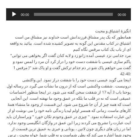
Audio
00:00
00:00
Player
انگیزۀ اشتیاق و محبت
همانطور که یک پدر مشتاق فرزندانش است خداوند نیز مشتاق من است
اشتیاق در کتاب مقدس این گونه به تصویر کشیده شده است. بیائید به واقعه
ای از باب یک کتاب مرقس نگاه کنیم
"مرد جذامی نزد عیسی آمده زانو زد و لابه کنان گفت اگر بخواهی می توانی
پاکم سازی عیسی با شفقت دست خود را دراز کرد آن مرد را لمس نمود و
گفت می خواهم پاک شو در دم جذام ترکش گفت و او پاک شد "( مرقس 1
:40-42
اینجا می گوید عیسی دست خود را با شفقت دراز نمود. این واکنشی
درونیست . شفقت واکنشی است که از درون ما نشأت می گیرد. در رساله اول
یوحنا باب 3 آیه 17 از شفقت سخن گفته می شود. در اینجا منظور احساسات
عمیقی است که نه در قلب ما بلکه در عمق وجود ما نهفته است. این آنجایی
است که همه چیز از آن جا شروع می شود. این قسمت از وجود ما منشاء همۀ
کارهای ماست. زمانی که همسر اولم لیدیا زندگی نامه خود را می نوشت او از
این عبارت استفاده نمود. " چیزی در عمق وجودم تکان خورد " ویراستاران باید
ایت عبارت را تشریح می کردند زیرا این عمق در واژگان انگلیسی وجود ندارد.
اما در زبان های دیگری چون لاتین ، یونانی و عبری به عمیق ترین قسمت از
وجود شما اشاره می کند که بطن شماست و نه قلب شما. خواه محبت ، ترس