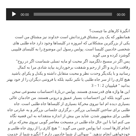
Audio
00:00
00:00
Player
انگیزۀ کارهای ما چیست؟
همانطور که یک پدر مشتاق فرزندانش است خداوند نیز مشتاق من است
یکی از بزرگترین مشکلاتی که امروزه در کلیساها وجود دارد جاه طلبی های
شخصی خادمین کلیسا است. پولس رسول این موضوع را به کلیسای فلیپیی
گوشزد کرده و می گوید
"پس اگر در مسیح دلگرمید اگر محبت او مایه تسلی شماست اگر در روح
رفاقت دارید و اگر از رحم و شفقت برخوردارید بیاید شادی مرا به کمال
رسانید و با یکدیگر وحدت نظر و محبت متقابل داشته و یکدل و یکرای باشید
هیچ کاری را از سر جاه طلبی یا تکبر نکنید بلکه با فروتنی دیگران را از خود بهتر
بدانید " فیلیپیان 2 : 1 – 3
این ها واژه های قدرتمندی هستند. پولس دربارۀ احساسات مصنوعی سخن
نمی گوید بلکه این احساسات بسیار عمیق و درونی هستند. من خادمان عالی
بسیاری دیده ام اما نیروی محرکۀ بسیاری از کلیساها جاه طلبی است. جاه
طلبی برای ساختن کلیسایی بزرگتر ، برگزاری جلساتی بزرگتر و به عبارتی جاه
طلبی برای مشهور شدن. شاید من بیش از اندازه منتقدانه به این قضیه نگاه
می کنم اما با این حال جاه طلبی در مسیحت معاصر گویی نیروی محرکه برای
انجام کارها است. اما پولس چنین می گوید : " هیچ کاری را از روی جاه طلبی و
خودخواهی انجام ندهید. " سوالی از شما خادمین دارم ؟ انگیزه شما از خدمت