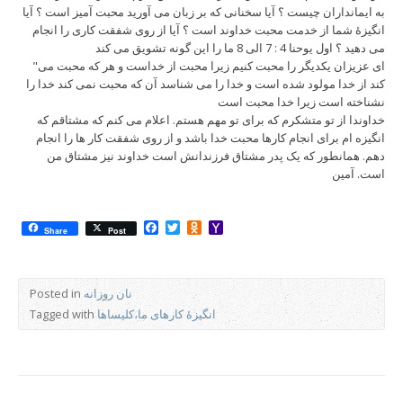
به ایمانداران چیست ؟ آیا سخنانی که بر زبان می آورید محبت آمیز است ؟ آیا
انگیزۀ شما از خدمت محبت خداوند است ؟ آیا از روی شفقت کاری را انجام
می دهید ؟ اول یوحنا 4 : 7 الی 8 ما را این گونه تشویق می کند
"ای عزیزان یکدیگر را محبت کنیم زیرا محبت از خداست و هر که محبت می
کند از خدا مولود شده است و خدا را می شناسد آن که محبت نمی کند خدا را
نشناخته است زیرا خدا محبت است
خداوندا از تو متشکرم که برای تو مهم هستم. اعلام می کنم که مشتاقم که
انگیزه ام برای انجام کارها محبت خدا باشد و از روی شفقت کار ها را انجام
دهم. همانطور که یک پدر مشتاق فرزندانش است خداوند نیز مشتاق من
است. آمین
Facebook
Twitter
Odnoklassniki
Yahoo
Share
Post
Mail
نان روزانه
Posted in
انگیزۀ کارهای ما،کلیساها
Tagged with