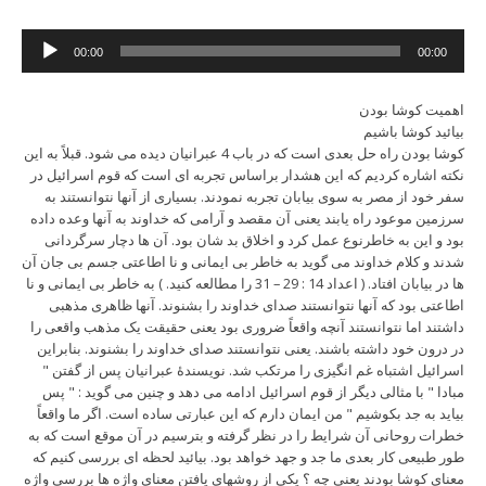
Audio
00:00
00:00
Player
اهمیت کوشا بودن
بیائید کوشا باشیم
کوشا بودن راه حل بعدی است که در باب 4 عبرانیان دیده می شود. قبلاً به این
نکته اشاره کردیم که این هشدار براساس تجربه ای است که قوم اسرائیل در
سفر خود از مصر به سوی بیابان تجربه نمودند. بسیاری از آنها نتوانستند به
سرزمین موعود راه یابند یعنی آن مقصد و آرامی که خداوند به آنها وعده داده
بود و این به خاطرنوع عمل کرد و اخلاق بد شان بود. آن ها دچار سرگردانی
شدند و کلام خداوند می گوید به خاطر بی ایمانی و نا اطاعتی جسم بی جان آن
ها در بیابان افتاد. ( اعداد 14 : 29 – 31 را مطالعه کنید. ) به خاطر بی ایمانی و نا
اطاعتی بود که آنها نتوانستند صدای خداوند را بشنوند. آنها ظاهری مذهبی
داشتند اما نتوانستند آنچه واقعاً ضروری بود یعنی حقیقت یک مذهب واقعی را
در درون خود داشته باشند. یعنی نتوانستند صدای خداوند را بشنوند. بنابراین
اسرائیل اشتباه غم انگیزی را مرتکب شد. نویسندۀ عبرانیان پس از گفتن "
مبادا " با مثالی دیگر از قوم اسرائیل ادامه می دهد و چنین می گوید : " پس
بیاید به جد بکوشیم " من ایمان دارم که این عبارتی ساده است. اگر ما واقعاً
خطرات روحانی آن شرایط را در نظر گرفته و بترسیم در آن موقع است که به
طور طبیعی کار بعدی ما جد و جهد خواهد بود. بیائید لحظه ای بررسی کنیم که
معنای کوشا بودند یعنی چه ؟ یکی از روشهای یافتن معنای واژه ها بررسی واژه