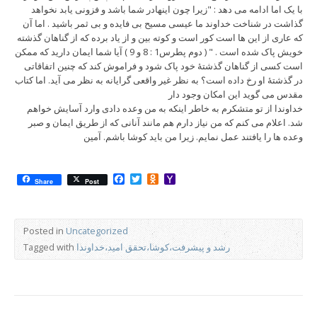
با یک اما ادامه می دهد : "زیرا چون اینهادر شما باشد و فزونی یابد نخواهد
گذاشت در شناخت خداوند ما عیسی مسیح بی فایده و بی ثمر باشید . اما آن
که عاری از این ها است کور است و کوته بین و از یاد برده که از گناهان گذشته
خویش پاک شده است . " ( دوم پطرس1 : 8 و 9 ) آیا شما ایمان دارید که ممکن
است کسی از گناهان گذشتۀ خود پاک شود و فراموش کند که چنین اتفاقاتی
در گذشتۀ او رخ داده است؟ به نظر غیر واقعی گرایانه به نظر می آید. اما کتاب
مقدس می گوید این امکان وجود دار
خداوندا از تو متشکرم به خاطر اینکه به من وعده دادی وارد آسایش خواهم
شد. اعلام می کنم که من نیاز دارم هم مانند آنانی که از طریق ایمان و صبر
وعده ها را یافتند عمل نمایم. زیرا من باید کوشا باشم. آمین
Facebook
Twitter
Odnoklassniki
Yahoo
Share
Post
Mail
Posted in
Uncategorized
رشد و پیشرفت،کوشا،تحقق امید،خداوندا
Tagged with