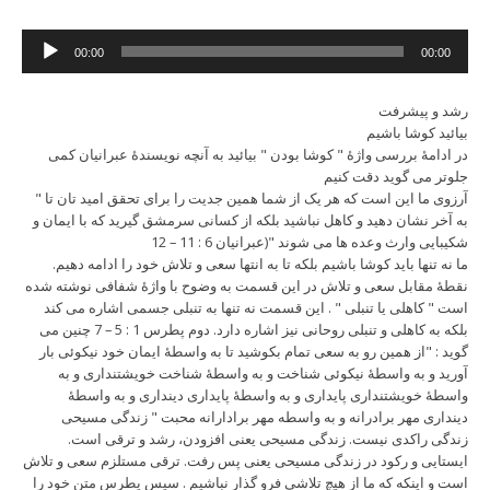
Audio
00:00
00:00
Player
رشد و پیشرفت
بیائید کوشا باشیم
در ادامۀ بررسی واژۀ " کوشا بودن " بیائید به آنچه نویسندۀ عبرانیان کمی
جلوتر می گوید دقت کنیم
" آرزوی ما این است که هر یک از شما همین جدیت را برای تحقق امید تان تا
به آخر نشان دهید و کاهل نباشید بلکه از کسانی سرمشق گیرید که با ایمان و
شکیبایی وارث وعده ها می شوند "(عبرانیان 6 : 11 – 12
ما نه تنها باید کوشا باشیم بلکه تا به انتها سعی و تلاش خود را ادامه دهیم.
نقطۀ مقابل سعی و تلاش در این قسمت به وضوح با واژۀ شفافی نوشته شده
است " کاهلی یا تنبلی " . این قسمت نه تنها به تنبلی جسمی اشاره می کند
بلکه به کاهلی و تنبلی روحانی نیز اشاره دارد. دوم پطرس 1 : 5 – 7 چنین می
گوید : "از همین رو به سعی تمام بکوشید تا به واسطۀ ایمان خود نیکوئی بار
آورید و به واسطۀ نیکوئی شناخت و به واسطۀ شناخت خویشتنداری و به
واسطۀ خویشتنداری پایداری و به واسطۀ پایداری دینداری و به واسطۀ
دینداری مهر برادرانه و به واسطه مهر برادارانه محبت " زندگی مسیحی
زندگی راکدی نیست. زندگی مسیحی یعنی افزودن، رشد و ترقی است.
ایستایی و رکود در زندگی مسیحی یعنی پس رفت. ترقی مستلزم سعی و تلاش
است و اینکه که ما از هیچ تلاشی فرو گذار نباشیم . سپس پطرس متن خود را