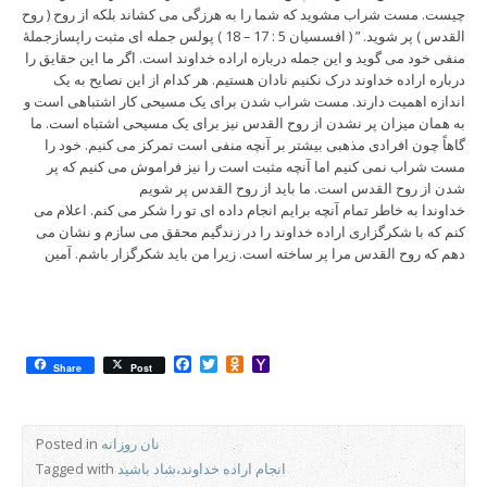
چیست. مست شراب مشوید که شما را به هرزگی می کشاند بلکه از روح ( روح
القدس ) پر شوید. ” ( افسسیان 5 : 17 – 18 ) پولس جمله ای مثبت راپسازجملۀ
منفی خود می گوید و این جمله درباره اراده خداوند است. اگر ما این حقایق را
درباره اراده خداوند درک نکنیم نادان هستیم. هر کدام از این نصایح به یک
اندازه اهمیت دارند. مست شراب شدن برای یک مسیحی کار اشتباهی است و
به همان میزان پر نشدن از روح القدس نیز برای یک مسیحی اشتباه است. ما
گاهاً چون افرادی مذهبی بیشتر بر آنچه منفی است تمرکز می کنیم. خود را
مست شراب نمی کنیم اما آنچه مثبت است را نیز فراموش می کنیم که پر
شدن از روح القدس است. ما باید از روح القدس پر شویم
خداوندا به خاطر تمام آنچه برایم انجام داده ای تو را شکر می کنم. اعلام می
کنم که با شکرگزاری اراده خداوند را در زندگیم محقق می سازم و نشان می
دهم که روح القدس مرا پر ساخته است. زیرا من باید شکرگزار باشم. آمین
Facebook
Twitter
Odnoklassniki
Yahoo
Share
Post
Mail
نان روزانه
Posted in
انجام اراده خداوند،شاد باشید
Tagged with