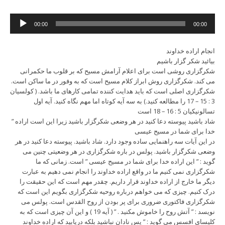
Audio
00:00
00:00
Player
انجام اراده خداوند
بیائید شکر گزار باشیم
شکرگزاری روشی است برای اعلام آرامش مسیح که بر قلوب ما حکمرانی
می کند. شکرگزاری روش ابراز کلام مسیح است که به وفور در ما ساکن است.
شکرگزاری اصلی است که باید هدایت کننده تمامی کارهای ما باشد. ( کولسیان
3 : 15 – 17 را مطالعه کنید.) به سه آیه کوتاه اما مهم نگاه کنید. آیه اول
تسالونیکیان 5 : 16 – 18 است
” شاد باشید پیوسته دعا کنید در هر وضعی شکرگزار باشید زیرا این است اراده
خدا برای شما در مسیح عیسی
در این آیات سه راهنمایی ساده وجود دارد. شاد باشید. پیوسته دعا کنید در هر
وضعی شکرگزار باشید. پولس در باره شکرگزاری در هر وضعیتی چنین می
گوید : ” این اراده خدا برای شما در مسیح عیسی ” است. زمانی که ما
شکرگزاری نمی کنیم ما در واقع اراده خداوند را انجام نمی دهیم به عبارت
دیگر ما خارج از اراده خداوند قرار داریم. چقدر مهم است که این حقیقت را
درک کنیم. چیزی که می خواهم درباره روحیه شکرگزاری بگویم این است که
شکرگزاری فاکتوری ضروری برای پر بودن از روح القدس است. پولس می
نویسد : ” آتش روح را خاموش مکنید . ” ( آیه 19 ) و این آن چیزی است که به
کلیسای افسس می گوید : ” پس نادان نباشید بلکه دریابید که اراده خداوند