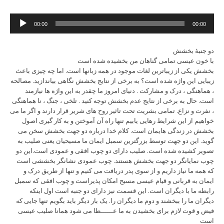
Audio
00:00
00:00
Player
دو جنبۀ بخشش
با خون عیسی تمامی گناهان من بخشیده شده است
بخشش یکی از زیباترین لغات موجود در همه زبانها است. اما چه چیزی باعث
زیبایی این واژه شده است؟ به برخی از نتایج بخشش نگاهی بیاندازید. مصالحه
، هماهنگی ، درک و مشارکت . دنیای امروز ما چقدر به این واژه ها نیازمند
است. حال به برخی از نتایج عدم بخشش توجه کنید . تلخی ، جنگ ، نا هماهنگی
، نفرت و نزاع. تمامی بشریت تحت تاثیر روح های شریر قرار دارند و اگر ما می
خواهیم از این شرایط رهایی یابیم تنها راه آن آموختن و به کار گیری اصول
بخشش در زندگی هایمان است. کلام خدا درباره دو جهت بخشش سخن می
گوید. این دو جهت توسط بزرگترین سمبل ایمان ما مسیحیان یعنی صلیب به
تصویر کشیده شده است. صلیب دارای دو چوب افقی و عمودی است.این دو
چوب نمایانگر دو جهت بخشش هستند. چوب عمودی نشانگر بخششی است
که همه ما نیاز داریم و از سوی پدر دریافت می کنیم و تنها از طریق درک و
ایمان به قربانی و قیام عیسی مسیح امکان پذیراست و چوب افقی که سمبل
رابطه ما با دیگران است. این قسمت نیز دارای دو جنبه است اول اینکه
دیگران ما را ببخشند و دوم ما دیگران را. یک بار دیگر باید بگویم تنها جایی که
فیض و قوت لازم برای بخشیدن به ما عــــــطا می شود همانا صلیب عیسی
است