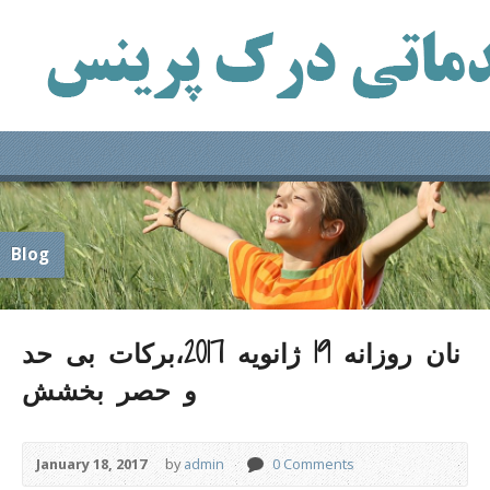
Blog
نان روزانه 19 ژانویه 2017،برکات بی حد
و حصر بخشش
January 18, 2017
by
admin
0 Comments