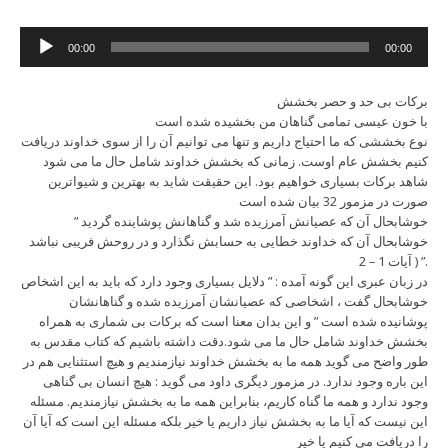
Audio
00:00
00:00
Player
برکات بی حد و حصر بخشش
با خون عیسی تمامی گناهان من بخشیده شده است
نوع بخششی که ما احتیاج داریم و تنها می توانیم آن را از سوی خداوند دریافت
کنیم بخشش عام اوست. زمانی که بخشش خداوند شامل حال ما می شود
شاهد برکات بسیاری خواهیم بود. این حقیقت شاید به بهترین و شیواترین
صورت در مزمور 32 بیان شده است
” خوشابحال آن که عصیانش آمرزیده شد و گناهانش پوشاینده گردید
خوشابحال آن که خداوند خطایی به حسابش نگذارد و در روحش فریبی نباشد
.” ( آیات 1 – 2
در زبان عبری این گونه آمده : ” دلایل بسیاری وجود دارد که باید به این اشخاص
خوشابحال گفت ، اشخاصی که عصیانشان آمرزیده شده و گناهانشان
پوشانیده شده است ” و این بدان معنا است که برکات بی شماری به همراه
بخشش خداوند شامل حال ما می شود.دقت داشته باشیم که کتاب مقدس به
طور واضح می گوید همه ما به بخشش خداوند نیازمندیم و هیچ استثنایی هم در
این باره وجود ندارد. در مزمور دیگری داود می گوید : هیچ انسان بی گناهی
وجود ندارد و همه ما گناه کاریم، بنابراین همه ما به بخشش نیازمندیم. مسئله
این نیست که آیا ما به بخشش نیاز داریم یا خیر بلکه مسئله این است که آیا آن
را دریافت می کنیم یا خیر