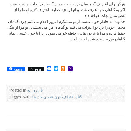
هرگز برای اعتراف گناهانمان نزد خداوند و پناه گرفتن در نجات او دیر نیست.
اگر به گناهان خود عارف شده و آنها را نزد خداوند اعتراف کنیم او ما را از
عصیانمان نجات خواهد داد
خداوندا به خاطر خون عیسی از تو متشکرم.امروز اعلام می کنم چون گناهان
مخفی خود را نزد تو اعتراف می کنم تو گناهان مرا می بخشی . تو مرا از تنگی
حفظ کرده و مرا با غریو رهایی احاطه خواهی نمود . زیرا با خون عیسی تمام
گناهان من بخشیده شده است. آمین
Facebook
Twitter
Odnoklassniki
Yahoo
Share
Post
Mail
نان روزانه
Posted in
گناه،اعتراف،خون عیسی،خداوند
Tagged with