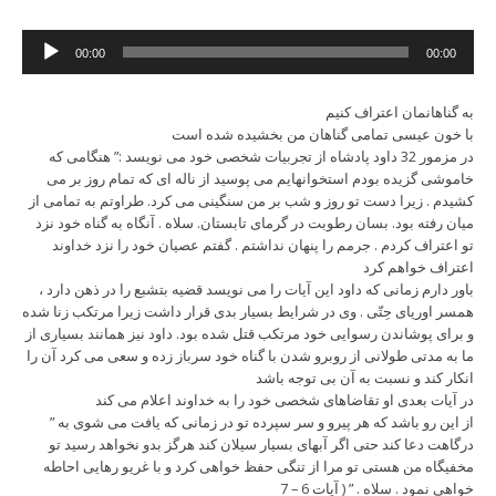
Audio
00:00
00:00
Player
به گناهانمان اعتراف کنیم
با خون عیسی تمامی گناهان من بخشیده شده است
در مزمور 32 داود پادشاه از تجربیات شخصی خود می نویسد :” هنگامی که
خاموشی گزیده بودم استخوانهایم می پوسید از ناله ای که تمام روز بر می
کشیدم . زیرا دست تو روز و شب بر من سنگینی می کرد. طراوتم به تمامی از
میان رفته بود. بسان رطوبت در گرمای تابستان. سلاه . آنگاه به گناه خود نزد
تو اعتراف کردم . جرمم را پنهان نداشتم . گفتم عصیان خود را نزد خداوند
اعتراف خواهم کرد
باور دارم زمانی که داود این آیات را می نویسد قضیه بتشبع را در ذهن دارد ،
همسر اوریای حِتّی . وی در شرایط بسیار بدی قرار داشت زیرا مرتکب زنا شده
و برای پوشاندن رسوایی خود مرتکب قتل شده بود. داود نیز همانند بسیاری از
ما به مدتی طولانی از روبرو شدن با گناه خود سرباز زده و سعی می کرد آن را
انکار کند و نسبت به آن بی توجه باشد
در آیات بعدی او تقاضاهای شخصی خود را به خداوند اعلام می کند
” از این رو باشد که هر پیرو و سر سپرده تو در زمانی که یافت می شوی به
درگاهت دعا کند حتی اگر آبهای بسیار سیلان کند هرگز بدو نخواهد رسید تو
مخفیگاه من هستی تو مرا از تنگی حفظ خواهی کرد و با غریو رهایی احاطه
خواهی نمود . سلاه . ” ( آیات 6 – 7