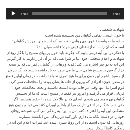
Audio
00:00
00:00
Player
شهادت شخصی
با خون عیسی تمامی گناهان من بخشیده شده است
” در او، ما به ‌واسطۀ خون وی رهایی یافته‌ایم، که این همان آمرزش گناهان
است، که آن را به اندازۀ غنای فیض خود،” ( افسسیان 1 : 7
با تفکر در این آیه درمی یابیم که چگونه باید خون پر بهای مسیح را با گل زوفای
شهادت و اعلام شخصی خود، بنا بر شرایطی که در آن قرار داریم به کار گیریم.
این آیه به دو چیز اشاره می کند : فدیه و رهایی از گناهان . ثمراتی که در نتیجه
قرار گرفتن در مسیح شامل حال ما می شود. به یاد داشته باشید که اگر بیرون
از مسیح باشیم این خون برای ما هیچ ثمری نخواهد داشت. در زمان اولین فصح
در مصر، خون؛ افرادی که بیرون از خانه هایشان بودند را محافظت نمی کرد.
قوم اسرائیل تنها وقتی در خانه بودند امنیت داشتند و تحت محافظت خون
قربانی قرار می گرفتند و امروز نیز فقط در مسیح است که ما از بخشش
گناهان بهره مند می شویم. آیه ای که در بالا ذکر شده را حفظ هستیم . اگر
حتی شب هنگام در اتاقی تاریک مرا از پاهایم آویزان کنند می توانم بدون هیچ
مشکلی این آیه را اعتراف کنم. من با این آیه زندگی می کنم. همیشه زوفای
خود را در دست نگاه می دارم. باور کنید در زندگی من انگشت شمارند
روزهایی که بدون استفاده از این زوفا سپری شده اند. ثمرات اعلام این آیه در
زندگیم کاملاً آشکار است